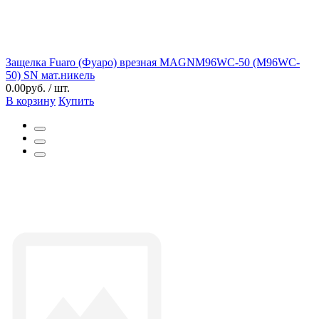
Защелка Fuaro (Фуаро) врезная MAGNM96WC-50 (M96WC-
50) SN мат.никель
0.00руб. / шт.
В корзину
Купить