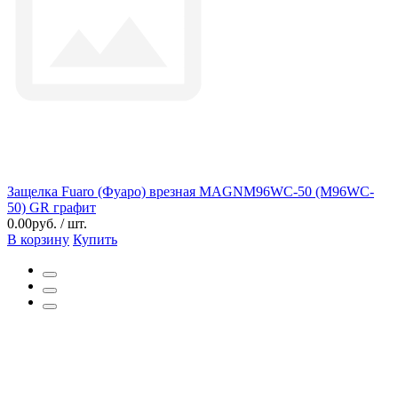
Защелка Fuaro (Фуаро) врезная MAGNM96WC-50 (M96WC-
50) GR графит
0.00руб. / шт.
В корзину
Купить