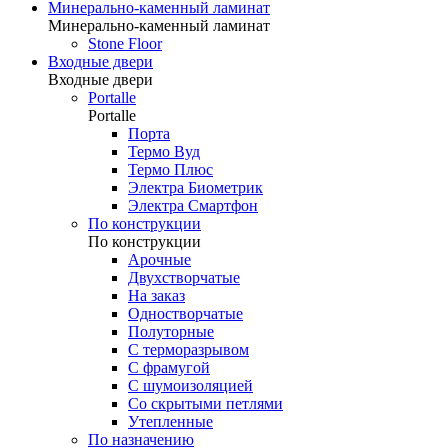
Минерально-каменный ламинат
Минерально-каменный ламинат
Stone Floor
Входные двери
Входные двери
Portalle
Portalle
Порта
Термо Вуд
Термо Плюс
Электра Биометрик
Электра Смартфон
По конструкции
По конструкции
Арочные
Двухстворчатые
На заказ
Одностворчатые
Полуторные
С терморазрывом
С фрамугой
С шумоизоляцией
Со скрытыми петлями
Утепленные
По назначению