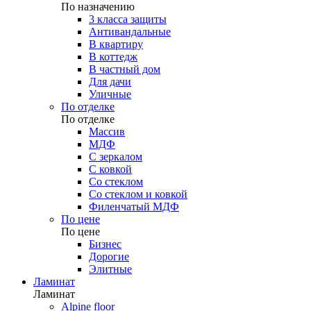
По назначению
3 класса защиты
Антивандальные
В квартиру
В коттедж
В частный дом
Для дачи
Уличные
По отделке
По отделке
Массив
МДФ
С зеркалом
С ковкой
Со стеклом
Со стеклом и ковкой
Филенчатый МДФ
По цене
По цене
Бизнес
Дорогие
Элитные
Ламинат
Ламинат
Alpine floor