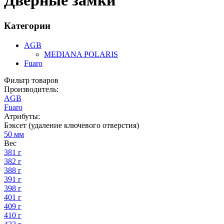
Дверные замки
Категории
AGB
MEDIANA POLARIS
Fuaro
Фильтр товаров
Производитель:
AGB
Fuaro
Атрибуты:
Бэксет (удаление ключевого отверстия)
50 мм
Вес
381 г
382 г
388 г
391 г
398 г
401 г
409 г
410 г