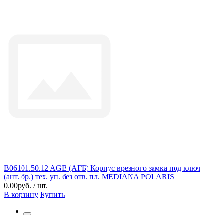
B06101.50.12 AGB (АГБ) Корпус врезного замка под ключ
(ант. бр.) тех. уп. без отв. пл. MEDIANA POLARIS
0.00руб. / шт.
В корзину
Купить