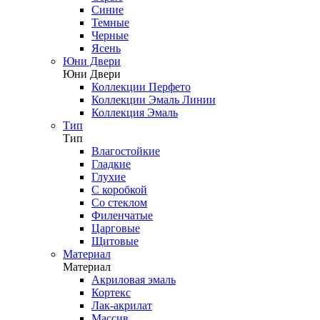
Синие
Темные
Черные
Ясень
Юни Двери
Юни Двери
Коллекции Перфето
Коллекции Эмаль Линии
Коллекция Эмаль
Тип
Тип
Влагостойкие
Гладкие
Глухие
С коробкой
Со стеклом
Филенчатые
Царговые
Щитовые
Материал
Материал
Акриловая эмаль
Кортекс
Лак-акрилат
Массив