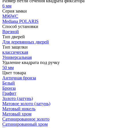
Размер петли сечения квадрата фиксатора
6 мм
Серия замки
M96WC
Mediana POLARIS
Способ установки
Врезной
Тип дверей
Для деревянных дверей
Тип защелки
классическая
Универсальная
Удаление квадрата под ручку
50 мм
Цвет товара
Античная бронза
Белый
Бронза
Графит
Золото (латунь)
Матовое золото (латунь)
Матовый никель
Матовый хром
Сатинированное золото
Сатинированный хром