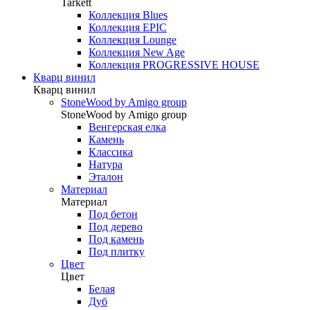
Tarkett
Коллекция Blues
Коллекция EPIC
Коллекция Lounge
Коллекция New Age
Коллекция PROGRESSIVE HOUSE
Кварц винил
Кварц винил
StoneWood by Amigo group
StoneWood by Amigo group
Венгерская елка
Камень
Классика
Натура
Эталон
Материал
Материал
Под бетон
Под дерево
Под камень
Под плитку
Цвет
Цвет
Белая
Дуб