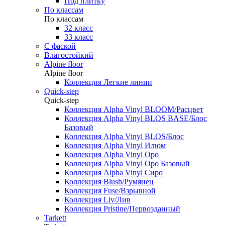
Под плитку
По классам
По классам
32 класс
33 класс
С фаской
Влагостойкий
Alpine floor
Alpine floor
Коллекция Легкие линии
Quick-step
Quick-step
Коллекция Alpha Vinyl BLOOM/Расцвет
Коллекция Alpha Vinyl BLOS BASE/Блос
Базовый
Коллекция Alpha Vinyl BLOS/Блос
Коллекция Alpha Vinyl Илюм
Коллекция Alpha Vinyl Оро
Коллекция Alpha Vinyl Оро Базовый
Коллекция Alpha Vinyl Сиро
Коллекция Blush/Румянец
Коллекция Fuse/Взрывной
Коллекция Liv/Лив
Коллекция Pristine/Первозданный
Tarkett