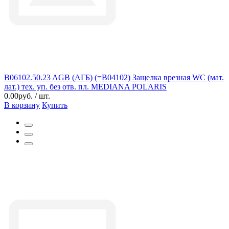
B06102.50.23 AGB (АГБ) (=B04102) Защелка врезная WC (мат.
лат.) тех. уп. без отв. пл. MEDIANA POLARIS
0.00руб. / шт.
В корзину
Купить