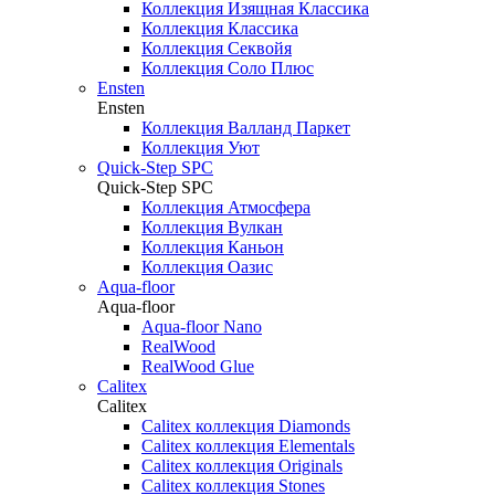
Коллекция Изящная Классика
Коллекция Классика
Коллекция Секвойя
Коллекция Соло Плюс
Ensten
Ensten
Коллекция Валланд Паркет
Коллекция Уют
Quick-Step SPC
Quick-Step SPC
Коллекция Атмосфера
Коллекция Вулкан
Коллекция Каньон
Коллекция Оазис
Aqua-floor
Aqua-floor
Aqua-floor Nano
RealWood
RealWood Glue
Calitex
Calitex
Calitex коллекция Diamonds
Calitex коллекция Elementals
Calitex коллекция Originals
Calitex коллекция Stones