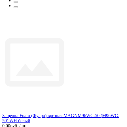
Защелка Fuaro (Фуаро) врезная MAGNM96WC-50 (M96WC-
50) WH белый
0.00руб. / шт.