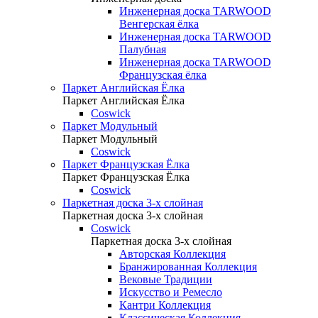
Инженерная доска TARWOOD
Венгерская ёлка
Инженерная доска TARWOOD
Палубная
Инженерная доска TARWOOD
Французская ёлка
Паркет Английская Ёлка
Паркет Английская Ёлка
Coswick
Паркет Модульный
Паркет Модульный
Coswick
Паркет Французская Ёлка
Паркет Французская Ёлка
Coswick
Паркетная доска 3-х слойная
Паркетная доска 3-х слойная
Coswick
Паркетная доска 3-х слойная
Авторская Коллекция
Бранжированная Коллекция
Вековые Традиции
Искусство и Ремесло
Кантри Коллекция
Классическая Коллекция