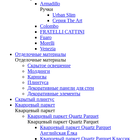
Armadillo
Ручки
Urban Slim
Серия The Art
Colombo
FRATELLI CATTINI
Fuaro
Morelli
Venezia
Отделочные материалы
Отделочные материалы
Скрытое освещение
Молдинги
Карнизы
Плинтуса
Декоративные панели для стен
Декоративные элементы
Скрытый плинтус
Кварцевый паркет
Кварцевый паркет
Кварцевый паркет Quartz Parquet
Кварцевый паркет Quartz Parquet
Кварцевый паркет Quartz Parquet
Английская Ёлка
Кварцевый паркет Quartz Parquet Классик