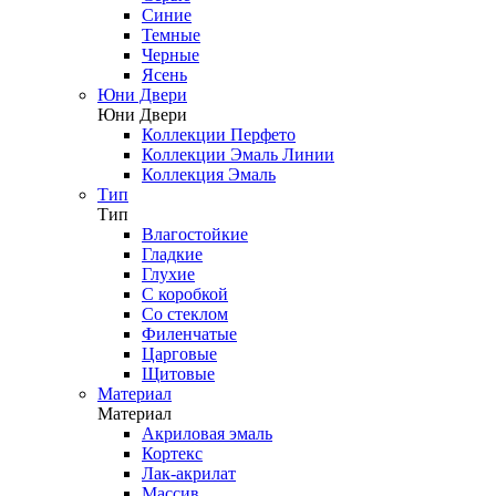
Синие
Темные
Черные
Ясень
Юни Двери
Юни Двери
Коллекции Перфето
Коллекции Эмаль Линии
Коллекция Эмаль
Тип
Тип
Влагостойкие
Гладкие
Глухие
С коробкой
Со стеклом
Филенчатые
Царговые
Щитовые
Материал
Материал
Акриловая эмаль
Кортекс
Лак-акрилат
Массив