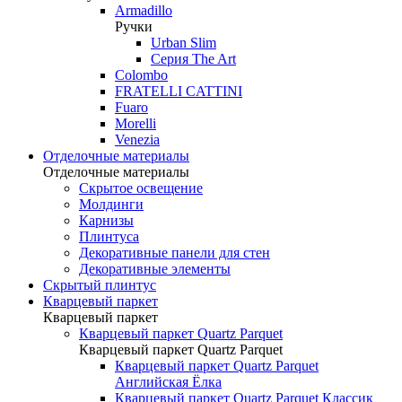
Armadillo
Ручки
Urban Slim
Серия The Art
Colombo
FRATELLI CATTINI
Fuaro
Morelli
Venezia
Отделочные материалы
Отделочные материалы
Скрытое освещение
Молдинги
Карнизы
Плинтуса
Декоративные панели для стен
Декоративные элементы
Скрытый плинтус
Кварцевый паркет
Кварцевый паркет
Кварцевый паркет Quartz Parquet
Кварцевый паркет Quartz Parquet
Кварцевый паркет Quartz Parquet
Английская Ёлка
Кварцевый паркет Quartz Parquet Классик