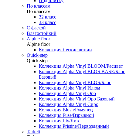
Под плитку
По классам
По классам
32 класс
33 класс
С фаской
Влагостойкий
Alpine floor
Alpine floor
Коллекция Легкие линии
Quick-step
Quick-step
Коллекция Alpha Vinyl BLOOM/Расцвет
Коллекция Alpha Vinyl BLOS BASE/Блос
Базовый
Коллекция Alpha Vinyl BLOS/Блос
Коллекция Alpha Vinyl Илюм
Коллекция Alpha Vinyl Оро
Коллекция Alpha Vinyl Оро Базовый
Коллекция Alpha Vinyl Сиро
Коллекция Blush/Румянец
Коллекция Fuse/Взрывной
Коллекция Liv/Лив
Коллекция Pristine/Первозданный
Tarkett