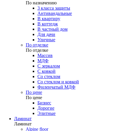
По назначению
3 класса защиты
Антивандальные
В квартиру
В коттедж
В частный дом
Для дачи
Уличные
По отделке
По отделке
Массив
МДФ
С зеркалом
С ковкой
Со стеклом
Со стеклом и ковкой
Филенчатый МДФ
По цене
По цене
Бизнес
Дорогие
Элитные
Ламинат
Ламинат
Alpine floor