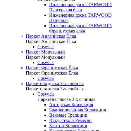
Инженерная доска TARWOOD
Венгерская ёлка
Инженерная доска TARWOOD
Палубная
Инженерная доска TARWOOD
Французская ёлка
Паркет Английская Ёлка
Паркет Английская Ёлка
Coswick
Паркет Модульный
Паркет Модульный
Coswick
Паркет Французская Ёлка
Паркет Французская Ёлка
Coswick
Паркетная доска 3-х слойная
Паркетная доска 3-х слойная
Coswick
Паркетная доска 3-х слойная
Авторская Коллекция
Бранжированная Коллекция
Вековые Традиции
Искусство и Ремесло
Кантри Коллекция
Классическая Коллекция