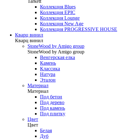
Tarkett
Коллекция Blues
Коллекция EPIC
Коллекция Lounge
Коллекция New Age
Коллекция PROGRESSIVE HOUSE
Кварц винил
Кварц винил
StoneWood by Amigo group
StoneWood by Amigo group
Венгерская елка
Камень
Классика
Натура
Эталон
Материал
Материал
Под бетон
Под дерево
Под камень
Под плитку
Цвет
Цвет
Белая
Дуб