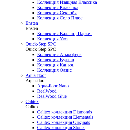
Коллекция Изящная Классика
Коллекция Классика
Коллекция Секвойя
Коллекция Соло Плюс
Ensten
Ensten
Коллекция Валланд Паркет
Коллекция Уют
Quick-Step SPC
Quick-Step SPC
Коллекция Атмосфера
Коллекция Вулкан
Коллекция Каньон
Коллекция Оазис
Aqua-floor
Aqua-floor
Aqua-floor Nano
RealWood
RealWood Glue
Calitex
Calitex
Calitex коллекция Diamonds
Calitex коллекция Elementals
Calitex коллекция Originals
Calitex коллекция Stones