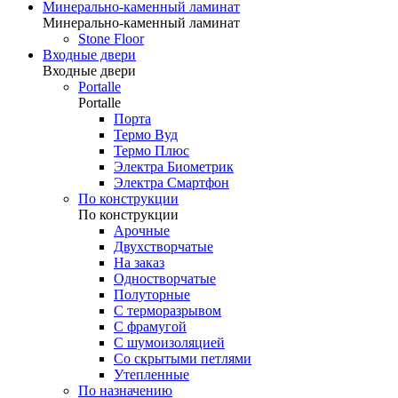
Минерально-каменный ламинат
Минерально-каменный ламинат
Stone Floor
Входные двери
Входные двери
Portalle
Portalle
Порта
Термо Вуд
Термо Плюс
Электра Биометрик
Электра Смартфон
По конструкции
По конструкции
Арочные
Двухстворчатые
На заказ
Одностворчатые
Полуторные
С терморазрывом
С фрамугой
С шумоизоляцией
Со скрытыми петлями
Утепленные
По назначению