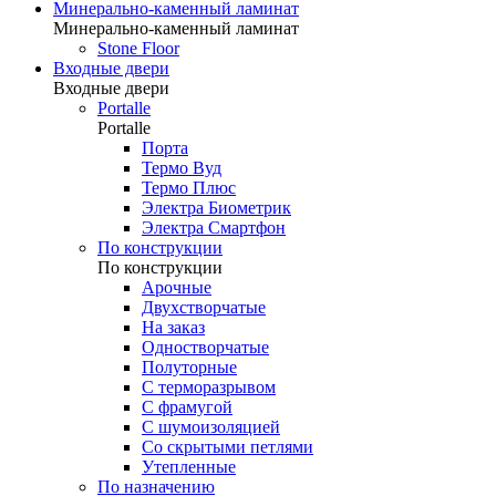
Минерально-каменный ламинат
Минерально-каменный ламинат
Stone Floor
Входные двери
Входные двери
Portalle
Portalle
Порта
Термо Вуд
Термо Плюс
Электра Биометрик
Электра Смартфон
По конструкции
По конструкции
Арочные
Двухстворчатые
На заказ
Одностворчатые
Полуторные
С терморазрывом
С фрамугой
С шумоизоляцией
Со скрытыми петлями
Утепленные
По назначению