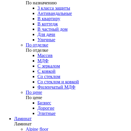
По назначению
3 класса защиты
Антивандальные
В квартиру
В коттедж
В частный дом
Для дачи
Уличные
По отделке
По отделке
Массив
МДФ
С зеркалом
С ковкой
Со стеклом
Со стеклом и ковкой
Филенчатый МДФ
По цене
По цене
Бизнес
Дорогие
Элитные
Ламинат
Ламинат
Alpine floor