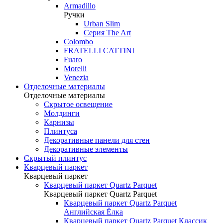
Armadillo
Ручки
Urban Slim
Серия The Art
Colombo
FRATELLI CATTINI
Fuaro
Morelli
Venezia
Отделочные материалы
Отделочные материалы
Скрытое освещение
Молдинги
Карнизы
Плинтуса
Декоративные панели для стен
Декоративные элементы
Скрытый плинтус
Кварцевый паркет
Кварцевый паркет
Кварцевый паркет Quartz Parquet
Кварцевый паркет Quartz Parquet
Кварцевый паркет Quartz Parquet
Английская Ёлка
Кварцевый паркет Quartz Parquet Классик