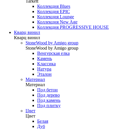
Tarkett
Коллекция Blues
Коллекция EPIC
Коллекция Lounge
Коллекция New Age
Коллекция PROGRESSIVE HOUSE
Кварц винил
Кварц винил
StoneWood by Amigo group
StoneWood by Amigo group
Венгерская елка
Камень
Классика
Натура
Эталон
Материал
Материал
Под бетон
Под дерево
Под камень
Под плитку
Цвет
Цвет
Белая
Дуб