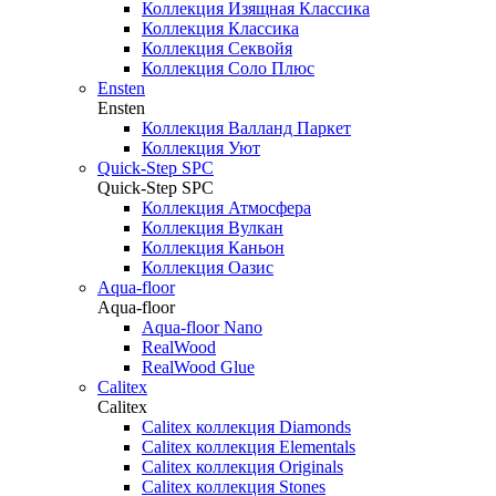
Коллекция Изящная Классика
Коллекция Классика
Коллекция Секвойя
Коллекция Соло Плюс
Ensten
Ensten
Коллекция Валланд Паркет
Коллекция Уют
Quick-Step SPC
Quick-Step SPC
Коллекция Атмосфера
Коллекция Вулкан
Коллекция Каньон
Коллекция Оазис
Aqua-floor
Aqua-floor
Aqua-floor Nano
RealWood
RealWood Glue
Calitex
Calitex
Calitex коллекция Diamonds
Calitex коллекция Elementals
Calitex коллекция Originals
Calitex коллекция Stones