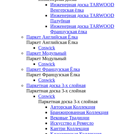
Инженерная доска TARWOOD
Венгерская ёлка
Инженерная доска TARWOOD
Палубная
Инженерная доска TARWOOD
Французская ёлка
Паркет Английская Ёлка
Паркет Английская Ёлка
Coswick
Паркет Модульный
Паркет Модульный
Coswick
Паркет Французская Ёлка
Паркет Французская Ёлка
Coswick
Паркетная доска 3-х слойная
Паркетная доска 3-х слойная
Coswick
Паркетная доска 3-х слойная
Авторская Коллекция
Бранжированная Коллекция
Вековые Традиции
Искусство и Ремесло
Кантри Коллекция
Классическая Коллекция