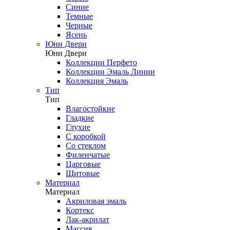
Синие
Темные
Черные
Ясень
Юни Двери
Юни Двери
Коллекции Перфето
Коллекции Эмаль Линии
Коллекция Эмаль
Тип
Тип
Влагостойкие
Гладкие
Глухие
С коробкой
Со стеклом
Филенчатые
Царговые
Щитовые
Материал
Материал
Акриловая эмаль
Кортекс
Лак-акрилат
Массив