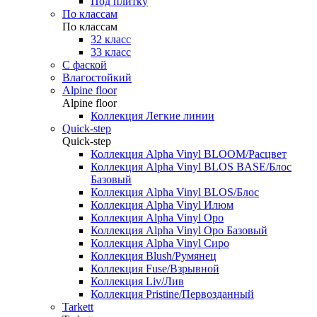
Под плитку
По классам
По классам
32 класс
33 класс
С фаской
Влагостойкий
Alpine floor
Alpine floor
Коллекция Легкие линии
Quick-step
Quick-step
Коллекция Alpha Vinyl BLOOM/Расцвет
Коллекция Alpha Vinyl BLOS BASE/Блос
Базовый
Коллекция Alpha Vinyl BLOS/Блос
Коллекция Alpha Vinyl Илюм
Коллекция Alpha Vinyl Оро
Коллекция Alpha Vinyl Оро Базовый
Коллекция Alpha Vinyl Сиро
Коллекция Blush/Румянец
Коллекция Fuse/Взрывной
Коллекция Liv/Лив
Коллекция Pristine/Первозданный
Tarkett