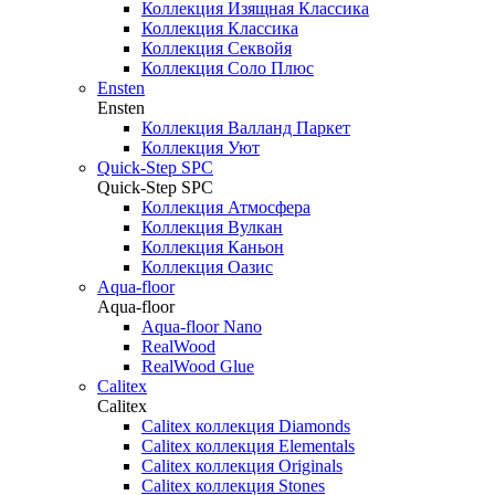
Коллекция Изящная Классика
Коллекция Классика
Коллекция Секвойя
Коллекция Соло Плюс
Ensten
Ensten
Коллекция Валланд Паркет
Коллекция Уют
Quick-Step SPC
Quick-Step SPC
Коллекция Атмосфера
Коллекция Вулкан
Коллекция Каньон
Коллекция Оазис
Aqua-floor
Aqua-floor
Aqua-floor Nano
RealWood
RealWood Glue
Calitex
Calitex
Calitex коллекция Diamonds
Calitex коллекция Elementals
Calitex коллекция Originals
Calitex коллекция Stones