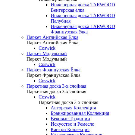
Инженерная доска TARWOOD
Венгерская ёлка
Инженерная доска TARWOOD
Палубная
Инженерная доска TARWOOD
Французская ёлка
Паркет Английская Ёлка
Паркет Английская Ёлка
Coswick
Паркет Модульный
Паркет Модульный
Coswick
Паркет Французская Ёлка
Паркет Французская Ёлка
Coswick
Паркетная доска 3-х слойная
Паркетная доска 3-х слойная
Coswick
Паркетная доска 3-х слойная
Авторская Коллекция
Бранжированная Коллекция
Вековые Традиции
Искусство и Ремесло
Кантри Коллекция
Классическая Коллекция