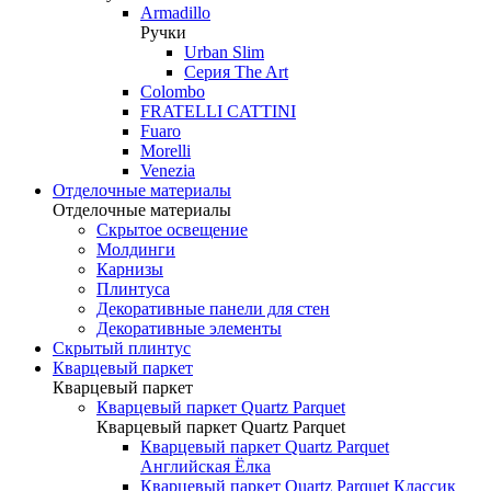
Armadillo
Ручки
Urban Slim
Серия The Art
Colombo
FRATELLI CATTINI
Fuaro
Morelli
Venezia
Отделочные материалы
Отделочные материалы
Скрытое освещение
Молдинги
Карнизы
Плинтуса
Декоративные панели для стен
Декоративные элементы
Скрытый плинтус
Кварцевый паркет
Кварцевый паркет
Кварцевый паркет Quartz Parquet
Кварцевый паркет Quartz Parquet
Кварцевый паркет Quartz Parquet
Английская Ёлка
Кварцевый паркет Quartz Parquet Классик