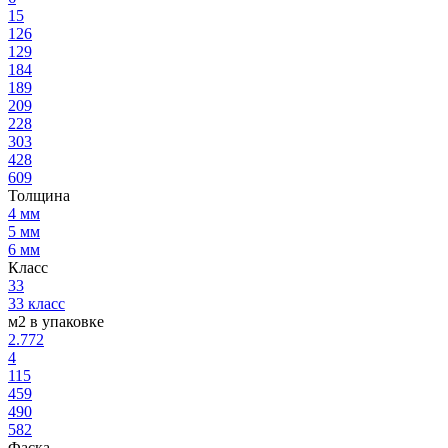
15
126
129
184
189
209
228
303
428
609
Толщина
4 мм
5 мм
6 мм
Класс
33
33 класс
м2 в упаковке
2.772
4
115
459
490
582
Фаска