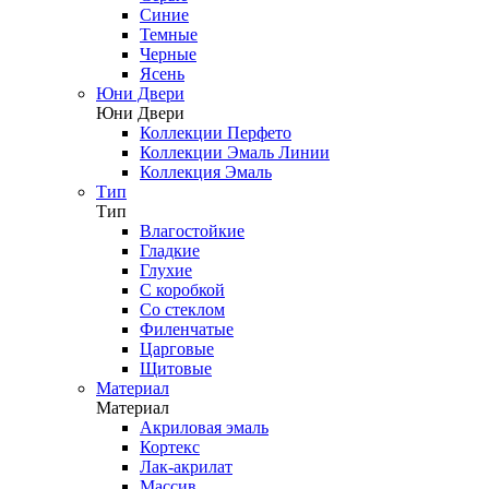
Синие
Темные
Черные
Ясень
Юни Двери
Юни Двери
Коллекции Перфето
Коллекции Эмаль Линии
Коллекция Эмаль
Тип
Тип
Влагостойкие
Гладкие
Глухие
С коробкой
Со стеклом
Филенчатые
Царговые
Щитовые
Материал
Материал
Акриловая эмаль
Кортекс
Лак-акрилат
Массив