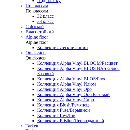
Под плитку
По классам
По классам
32 класс
33 класс
С фаской
Влагостойкий
Alpine floor
Alpine floor
Коллекция Легкие линии
Quick-step
Quick-step
Коллекция Alpha Vinyl BLOOM/Расцвет
Коллекция Alpha Vinyl BLOS BASE/Блос
Базовый
Коллекция Alpha Vinyl BLOS/Блос
Коллекция Alpha Vinyl Илюм
Коллекция Alpha Vinyl Оро
Коллекция Alpha Vinyl Оро Базовый
Коллекция Alpha Vinyl Сиро
Коллекция Blush/Румянец
Коллекция Fuse/Взрывной
Коллекция Liv/Лив
Коллекция Pristine/Первозданный
Tarkett