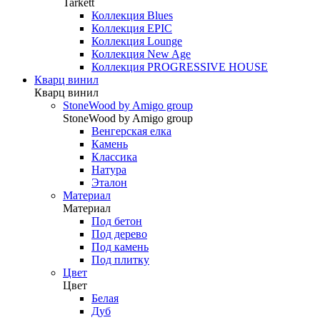
Tarkett
Коллекция Blues
Коллекция EPIC
Коллекция Lounge
Коллекция New Age
Коллекция PROGRESSIVE HOUSE
Кварц винил
Кварц винил
StoneWood by Amigo group
StoneWood by Amigo group
Венгерская елка
Камень
Классика
Натура
Эталон
Материал
Материал
Под бетон
Под дерево
Под камень
Под плитку
Цвет
Цвет
Белая
Дуб