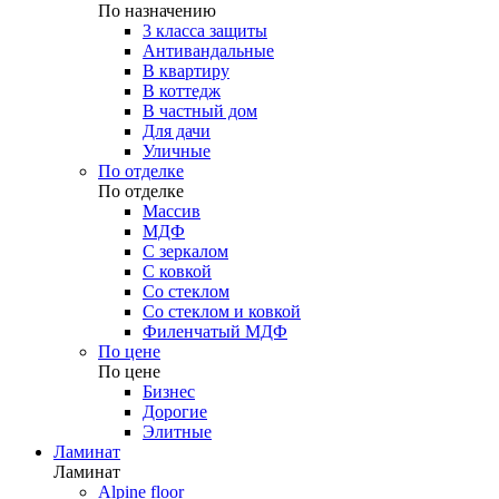
По назначению
3 класса защиты
Антивандальные
В квартиру
В коттедж
В частный дом
Для дачи
Уличные
По отделке
По отделке
Массив
МДФ
С зеркалом
С ковкой
Со стеклом
Со стеклом и ковкой
Филенчатый МДФ
По цене
По цене
Бизнес
Дорогие
Элитные
Ламинат
Ламинат
Alpine floor