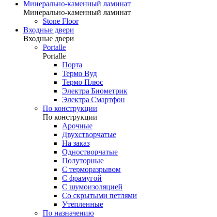
Минерально-каменный ламинат
Минерально-каменный ламинат
Stone Floor
Входные двери
Входные двери
Portalle
Portalle
Порта
Термо Вуд
Термо Плюс
Электра Биометрик
Электра Смартфон
По конструкции
По конструкции
Арочные
Двухстворчатые
На заказ
Одностворчатые
Полуторные
С терморазрывом
С фрамугой
С шумоизоляцией
Со скрытыми петлями
Утепленные
По назначению