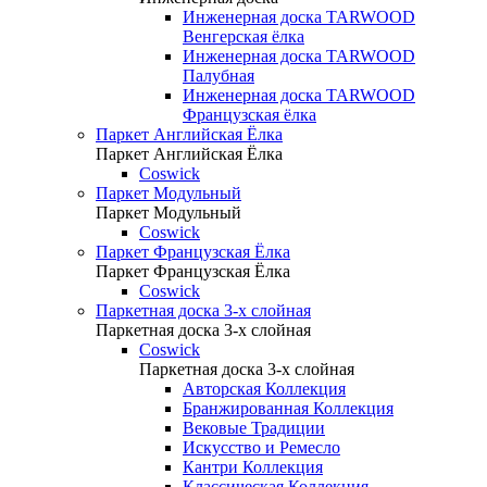
Инженерная доска TARWOOD
Венгерская ёлка
Инженерная доска TARWOOD
Палубная
Инженерная доска TARWOOD
Французская ёлка
Паркет Английская Ёлка
Паркет Английская Ёлка
Coswick
Паркет Модульный
Паркет Модульный
Coswick
Паркет Французская Ёлка
Паркет Французская Ёлка
Coswick
Паркетная доска 3-х слойная
Паркетная доска 3-х слойная
Coswick
Паркетная доска 3-х слойная
Авторская Коллекция
Бранжированная Коллекция
Вековые Традиции
Искусство и Ремесло
Кантри Коллекция
Классическая Коллекция