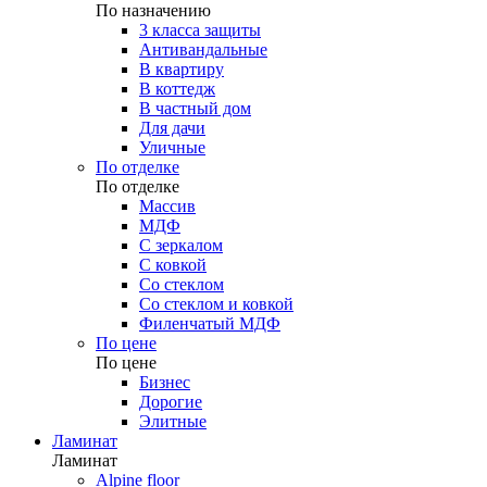
По назначению
3 класса защиты
Антивандальные
В квартиру
В коттедж
В частный дом
Для дачи
Уличные
По отделке
По отделке
Массив
МДФ
С зеркалом
С ковкой
Со стеклом
Со стеклом и ковкой
Филенчатый МДФ
По цене
По цене
Бизнес
Дорогие
Элитные
Ламинат
Ламинат
Alpine floor