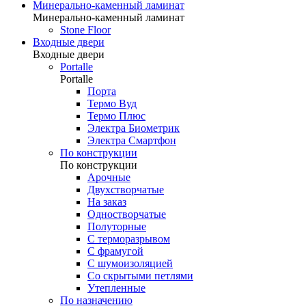
Минерально-каменный ламинат
Минерально-каменный ламинат
Stone Floor
Входные двери
Входные двери
Portalle
Portalle
Порта
Термо Вуд
Термо Плюс
Электра Биометрик
Электра Смартфон
По конструкции
По конструкции
Арочные
Двухстворчатые
На заказ
Одностворчатые
Полуторные
С терморазрывом
С фрамугой
С шумоизоляцией
Со скрытыми петлями
Утепленные
По назначению