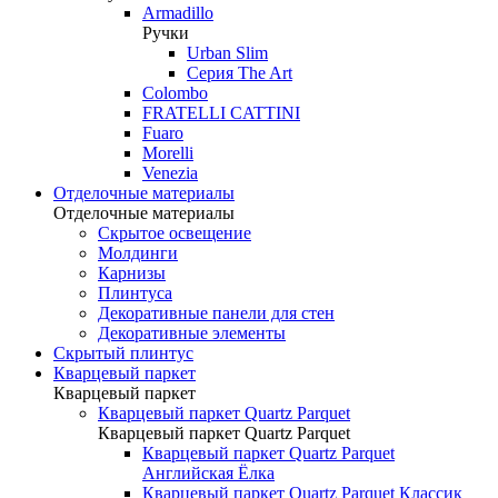
Armadillo
Ручки
Urban Slim
Серия The Art
Colombo
FRATELLI CATTINI
Fuaro
Morelli
Venezia
Отделочные материалы
Отделочные материалы
Скрытое освещение
Молдинги
Карнизы
Плинтуса
Декоративные панели для стен
Декоративные элементы
Скрытый плинтус
Кварцевый паркет
Кварцевый паркет
Кварцевый паркет Quartz Parquet
Кварцевый паркет Quartz Parquet
Кварцевый паркет Quartz Parquet
Английская Ёлка
Кварцевый паркет Quartz Parquet Классик