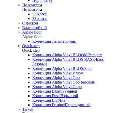
Под плитку
По классам
По классам
32 класс
33 класс
С фаской
Влагостойкий
Alpine floor
Alpine floor
Коллекция Легкие линии
Quick-step
Quick-step
Коллекция Alpha Vinyl BLOOM/Расцвет
Коллекция Alpha Vinyl BLOS BASE/Блос
Базовый
Коллекция Alpha Vinyl BLOS/Блос
Коллекция Alpha Vinyl Илюм
Коллекция Alpha Vinyl Оро
Коллекция Alpha Vinyl Оро Базовый
Коллекция Alpha Vinyl Сиро
Коллекция Blush/Румянец
Коллекция Fuse/Взрывной
Коллекция Liv/Лив
Коллекция Pristine/Первозданный
Tarkett