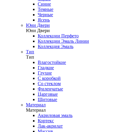
Синие
Темные
Черные
Ясень
Юни Двери
Юни Двери
Коллекции Перфето
Коллекции Эмаль Линии
Коллекция Эмаль
Тип
Тип
Влагостойкие
Гладкие
Глухие
С коробкой
Со стеклом
Филенчатые
Царговые
Щитовые
Материал
Материал
Акриловая эмаль
Кортекс
Лак-акрилат
Массив