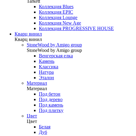
Tarkett
Коллекция Blues
Коллекция EPIC
Коллекция Lounge
Коллекция New Age
Коллекция PROGRESSIVE HOUSE
Кварц винил
Кварц винил
StoneWood by Amigo group
StoneWood by Amigo group
Венгерская елка
Камень
Классика
Натура
Эталон
Материал
Материал
Под бетон
Под дерево
Под камень
Под плитку
Цвет
Цвет
Белая
Дуб