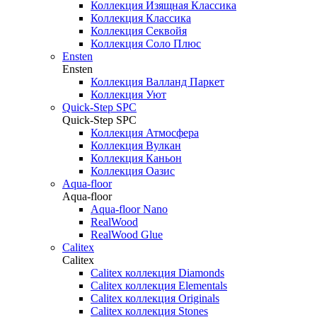
Коллекция Изящная Классика
Коллекция Классика
Коллекция Секвойя
Коллекция Соло Плюс
Ensten
Ensten
Коллекция Валланд Паркет
Коллекция Уют
Quick-Step SPC
Quick-Step SPC
Коллекция Атмосфера
Коллекция Вулкан
Коллекция Каньон
Коллекция Оазис
Aqua-floor
Aqua-floor
Aqua-floor Nano
RealWood
RealWood Glue
Calitex
Calitex
Calitex коллекция Diamonds
Calitex коллекция Elementals
Calitex коллекция Originals
Calitex коллекция Stones