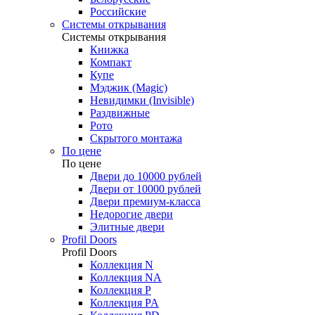
Российские
Системы открывания
Системы открывания
Книжка
Компакт
Купе
Мэджик (Magic)
Невидимки (Invisible)
Раздвижные
Рото
Скрытого монтажа
По цене
По цене
Двери до 10000 рублей
Двери от 10000 рублей
Двери премиум-класса
Недорогие двери
Элитные двери
Profil Doors
Profil Doors
Коллекция N
Коллекция NA
Коллекция P
Коллекция PA