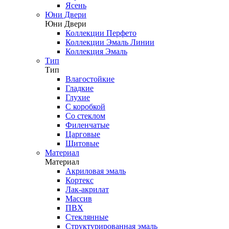
Ясень
Юни Двери
Юни Двери
Коллекции Перфето
Коллекции Эмаль Линии
Коллекция Эмаль
Тип
Тип
Влагостойкие
Гладкие
Глухие
С коробкой
Со стеклом
Филенчатые
Царговые
Щитовые
Материал
Материал
Акриловая эмаль
Кортекс
Лак-акрилат
Массив
ПВХ
Стеклянные
Структурированная эмаль