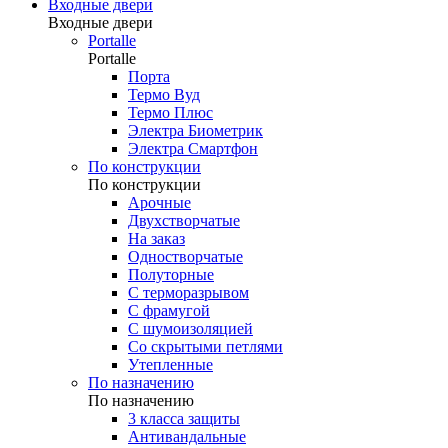
Входные двери
Входные двери
Portalle
Portalle
Порта
Термо Вуд
Термо Плюс
Электра Биометрик
Электра Смартфон
По конструкции
По конструкции
Арочные
Двухстворчатые
На заказ
Одностворчатые
Полуторные
С терморазрывом
С фрамугой
С шумоизоляцией
Со скрытыми петлями
Утепленные
По назначению
По назначению
3 класса защиты
Антивандальные