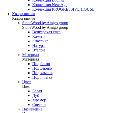
Коллекция Lounge
Коллекция New Age
Коллекция PROGRESSIVE HOUSE
Кварц винил
Кварц винил
StoneWood by Amigo group
StoneWood by Amigo group
Венгерская елка
Камень
Классика
Натура
Эталон
Материал
Материал
Под бетон
Под дерево
Под камень
Под плитку
Цвет
Цвет
Белая
Дуб
Мрамор
Светлая
Назначение