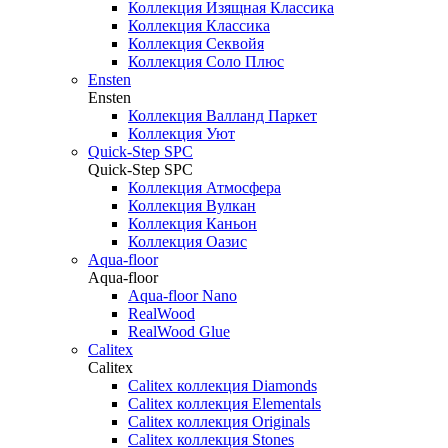
Коллекция Изящная Классика
Коллекция Классика
Коллекция Секвойя
Коллекция Соло Плюс
Ensten
Ensten
Коллекция Валланд Паркет
Коллекция Уют
Quick-Step SPC
Quick-Step SPC
Коллекция Атмосфера
Коллекция Вулкан
Коллекция Каньон
Коллекция Оазис
Aqua-floor
Aqua-floor
Aqua-floor Nano
RealWood
RealWood Glue
Calitex
Calitex
Calitex коллекция Diamonds
Calitex коллекция Elementals
Calitex коллекция Originals
Calitex коллекция Stones