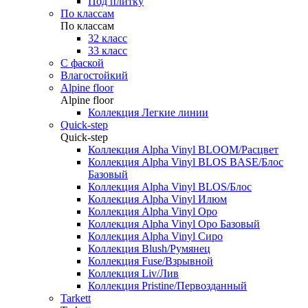
Под плитку
По классам
По классам
32 класс
33 класс
С фаской
Влагостойкий
Alpine floor
Alpine floor
Коллекция Легкие линии
Quick-step
Quick-step
Коллекция Alpha Vinyl BLOOM/Расцвет
Коллекция Alpha Vinyl BLOS BASE/Блос
Базовый
Коллекция Alpha Vinyl BLOS/Блос
Коллекция Alpha Vinyl Илюм
Коллекция Alpha Vinyl Оро
Коллекция Alpha Vinyl Оро Базовый
Коллекция Alpha Vinyl Сиро
Коллекция Blush/Румянец
Коллекция Fuse/Взрывной
Коллекция Liv/Лив
Коллекция Pristine/Первозданный
Tarkett