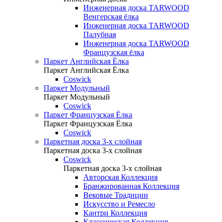
Инженерная доска TARWOOD
Венгерская ёлка
Инженерная доска TARWOOD
Палубная
Инженерная доска TARWOOD
Французская ёлка
Паркет Английская Ёлка
Паркет Английская Ёлка
Coswick
Паркет Модульный
Паркет Модульный
Coswick
Паркет Французская Ёлка
Паркет Французская Ёлка
Coswick
Паркетная доска 3-х слойная
Паркетная доска 3-х слойная
Coswick
Паркетная доска 3-х слойная
Авторская Коллекция
Бранжированная Коллекция
Вековые Традиции
Искусство и Ремесло
Кантри Коллекция
Классическая Коллекция