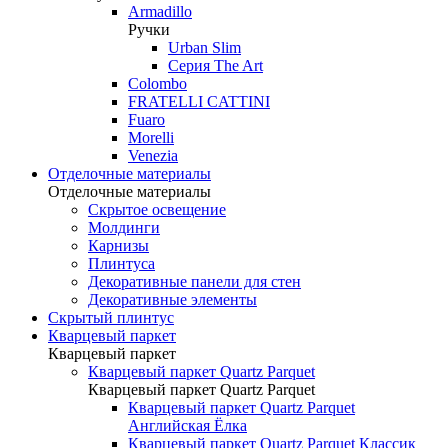
Armadillo
Ручки
Urban Slim
Серия The Art
Colombo
FRATELLI CATTINI
Fuaro
Morelli
Venezia
Отделочные материалы
Отделочные материалы
Скрытое освещение
Молдинги
Карнизы
Плинтуса
Декоративные панели для стен
Декоративные элементы
Скрытый плинтус
Кварцевый паркет
Кварцевый паркет
Кварцевый паркет Quartz Parquet
Кварцевый паркет Quartz Parquet
Кварцевый паркет Quartz Parquet
Английская Ёлка
Кварцевый паркет Quartz Parquet Классик