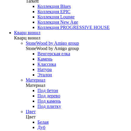
Tarkett
Коллекция Blues
Коллекция EPIC
Коллекция Lounge
Коллекция New Age
Коллекция PROGRESSIVE HOUSE
Кварц винил
Кварц винил
StoneWood by Amigo group
StoneWood by Amigo group
Венгерская елка
Камень
Классика
Натура
Эталон
Материал
Материал
Под бетон
Под дерево
Под камень
Под плитку
Цвет
Цвет
Белая
Дуб