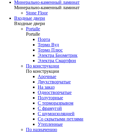
Минерально-каменный ламинат
Минерально-каменный ламинат
Stone Floor
Входные двери
Входные двери
Portalle
Portalle
Порта
Термо Вуд
Термо Плюс
Электра Биометрик
Электра Смартфон
По конструкции
По конструкции
Арочные
Двухстворчатые
На заказ
Одностворчатые
Полуторные
С терморазрывом
С фрамугой
С шумоизоляцией
Со скрытыми петлями
Утепленные
По назначению