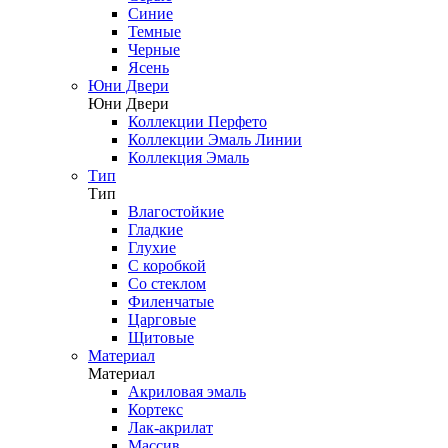
Синие
Темные
Черные
Ясень
Юни Двери
Юни Двери
Коллекции Перфето
Коллекции Эмаль Линии
Коллекция Эмаль
Тип
Тип
Влагостойкие
Гладкие
Глухие
С коробкой
Со стеклом
Филенчатые
Царговые
Щитовые
Материал
Материал
Акриловая эмаль
Кортекс
Лак-акрилат
Массив