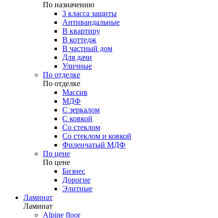
По назначению
3 класса защиты
Антивандальные
В квартиру
В коттедж
В частный дом
Для дачи
Уличные
По отделке
По отделке
Массив
МДФ
С зеркалом
С ковкой
Со стеклом
Со стеклом и ковкой
Филенчатый МДФ
По цене
По цене
Бизнес
Дорогие
Элитные
Ламинат
Ламинат
Alpine floor