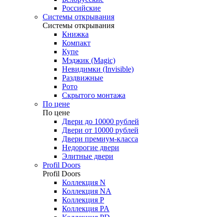
Российские
Системы открывания
Системы открывания
Книжка
Компакт
Купе
Мэджик (Magic)
Невидимки (Invisible)
Раздвижные
Рото
Скрытого монтажа
По цене
По цене
Двери до 10000 рублей
Двери от 10000 рублей
Двери премиум-класса
Недорогие двери
Элитные двери
Profil Doors
Profil Doors
Коллекция N
Коллекция NA
Коллекция P
Коллекция PA