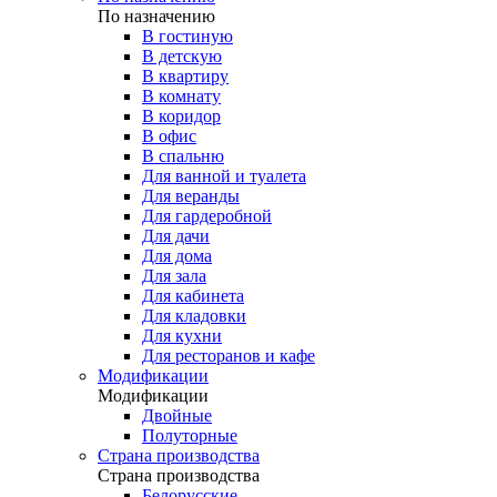
По назначению
В гостиную
В детскую
В квартиру
В комнату
В коридор
В офис
В спальню
Для ванной и туалета
Для веранды
Для гардеробной
Для дачи
Для дома
Для зала
Для кабинета
Для кладовки
Для кухни
Для ресторанов и кафе
Модификации
Модификации
Двойные
Полуторные
Страна производства
Страна производства
Белорусские