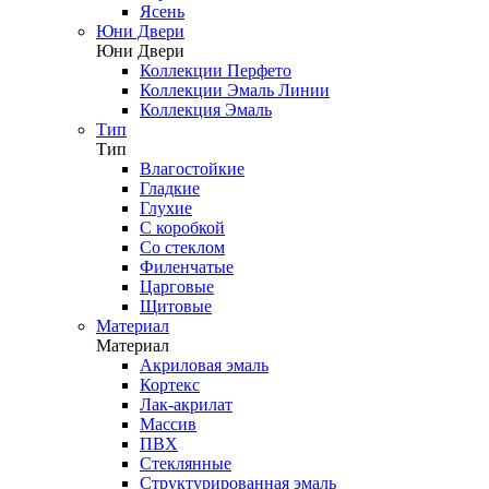
Ясень
Юни Двери
Юни Двери
Коллекции Перфето
Коллекции Эмаль Линии
Коллекция Эмаль
Тип
Тип
Влагостойкие
Гладкие
Глухие
С коробкой
Со стеклом
Филенчатые
Царговые
Щитовые
Материал
Материал
Акриловая эмаль
Кортекс
Лак-акрилат
Массив
ПВХ
Стеклянные
Структурированная эмаль