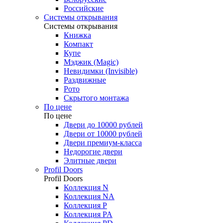
Российские
Системы открывания
Системы открывания
Книжка
Компакт
Купе
Мэджик (Magic)
Невидимки (Invisible)
Раздвижные
Рото
Скрытого монтажа
По цене
По цене
Двери до 10000 рублей
Двери от 10000 рублей
Двери премиум-класса
Недорогие двери
Элитные двери
Profil Doors
Profil Doors
Коллекция N
Коллекция NA
Коллекция P
Коллекция PA