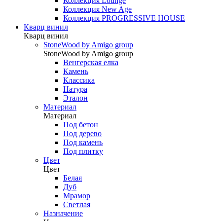
Коллекция Lounge
Коллекция New Age
Коллекция PROGRESSIVE HOUSE
Кварц винил
Кварц винил
StoneWood by Amigo group
StoneWood by Amigo group
Венгерская елка
Камень
Классика
Натура
Эталон
Материал
Материал
Под бетон
Под дерево
Под камень
Под плитку
Цвет
Цвет
Белая
Дуб
Мрамор
Светлая
Назначение