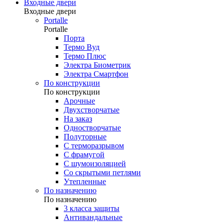
Входные двери
Входные двери
Portalle
Portalle
Порта
Термо Вуд
Термо Плюс
Электра Биометрик
Электра Смартфон
По конструкции
По конструкции
Арочные
Двухстворчатые
На заказ
Одностворчатые
Полуторные
С терморазрывом
С фрамугой
С шумоизоляцией
Со скрытыми петлями
Утепленные
По назначению
По назначению
3 класса защиты
Антивандальные