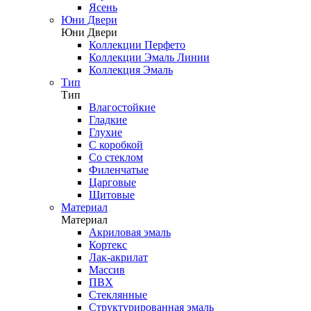
Ясень
Юни Двери
Юни Двери
Коллекции Перфето
Коллекции Эмаль Линии
Коллекция Эмаль
Тип
Тип
Влагостойкие
Гладкие
Глухие
С коробкой
Со стеклом
Филенчатые
Царговые
Щитовые
Материал
Материал
Акриловая эмаль
Кортекс
Лак-акрилат
Массив
ПВХ
Стеклянные
Структурированная эмаль