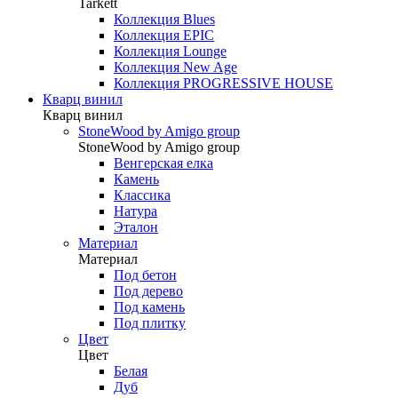
Tarkett
Коллекция Blues
Коллекция EPIC
Коллекция Lounge
Коллекция New Age
Коллекция PROGRESSIVE HOUSE
Кварц винил
Кварц винил
StoneWood by Amigo group
StoneWood by Amigo group
Венгерская елка
Камень
Классика
Натура
Эталон
Материал
Материал
Под бетон
Под дерево
Под камень
Под плитку
Цвет
Цвет
Белая
Дуб