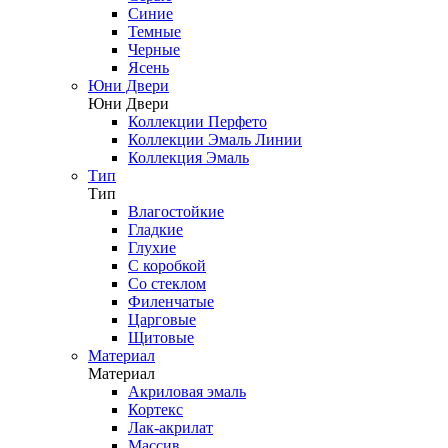
Синие
Темные
Черные
Ясень
Юни Двери
Юни Двери
Коллекции Перфето
Коллекции Эмаль Линии
Коллекция Эмаль
Тип
Тип
Влагостойкие
Гладкие
Глухие
С коробкой
Со стеклом
Филенчатые
Царговые
Щитовые
Материал
Материал
Акриловая эмаль
Кортекс
Лак-акрилат
Массив