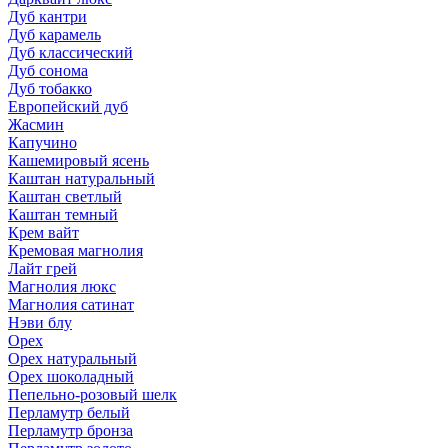
Дуб кантри
Дуб карамель
Дуб классический
Дуб сонома
Дуб тобакко
Европейский дуб
Жасмин
Капучино
Кашемировый ясень
Каштан натуральный
Каштан светлый
Каштан темный
Крем вайт
Кремовая магнолия
Лайт грей
Магнолия люкс
Магнолия сатинат
Нэви блу
Орех
Орех натуральный
Орех шоколадный
Пепельно-розовый шелк
Перламутр белый
Перламутр бронза