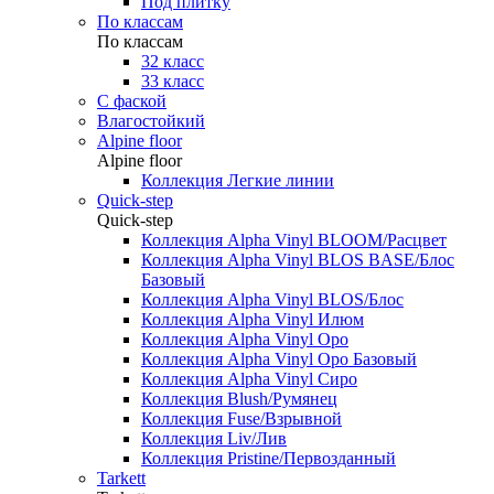
Под плитку
По классам
По классам
32 класс
33 класс
С фаской
Влагостойкий
Alpine floor
Alpine floor
Коллекция Легкие линии
Quick-step
Quick-step
Коллекция Alpha Vinyl BLOOM/Расцвет
Коллекция Alpha Vinyl BLOS BASE/Блос
Базовый
Коллекция Alpha Vinyl BLOS/Блос
Коллекция Alpha Vinyl Илюм
Коллекция Alpha Vinyl Оро
Коллекция Alpha Vinyl Оро Базовый
Коллекция Alpha Vinyl Сиро
Коллекция Blush/Румянец
Коллекция Fuse/Взрывной
Коллекция Liv/Лив
Коллекция Pristine/Первозданный
Tarkett