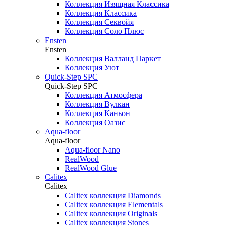
Коллекция Изящная Классика
Коллекция Классика
Коллекция Секвойя
Коллекция Соло Плюс
Ensten
Ensten
Коллекция Валланд Паркет
Коллекция Уют
Quick-Step SPC
Quick-Step SPC
Коллекция Атмосфера
Коллекция Вулкан
Коллекция Каньон
Коллекция Оазис
Aqua-floor
Aqua-floor
Aqua-floor Nano
RealWood
RealWood Glue
Calitex
Calitex
Calitex коллекция Diamonds
Calitex коллекция Elementals
Calitex коллекция Originals
Calitex коллекция Stones