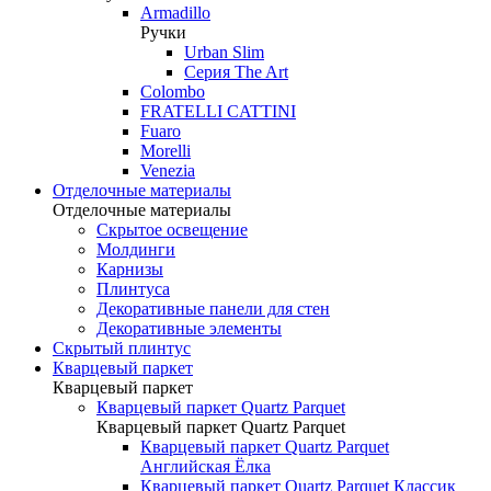
Armadillo
Ручки
Urban Slim
Серия The Art
Colombo
FRATELLI CATTINI
Fuaro
Morelli
Venezia
Отделочные материалы
Отделочные материалы
Скрытое освещение
Молдинги
Карнизы
Плинтуса
Декоративные панели для стен
Декоративные элементы
Скрытый плинтус
Кварцевый паркет
Кварцевый паркет
Кварцевый паркет Quartz Parquet
Кварцевый паркет Quartz Parquet
Кварцевый паркет Quartz Parquet
Английская Ёлка
Кварцевый паркет Quartz Parquet Классик