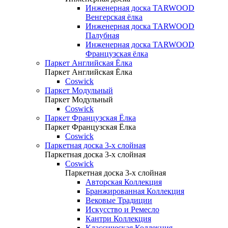
Инженерная доска TARWOOD
Венгерская ёлка
Инженерная доска TARWOOD
Палубная
Инженерная доска TARWOOD
Французская ёлка
Паркет Английская Ёлка
Паркет Английская Ёлка
Coswick
Паркет Модульный
Паркет Модульный
Coswick
Паркет Французская Ёлка
Паркет Французская Ёлка
Coswick
Паркетная доска 3-х слойная
Паркетная доска 3-х слойная
Coswick
Паркетная доска 3-х слойная
Авторская Коллекция
Бранжированная Коллекция
Вековые Традиции
Искусство и Ремесло
Кантри Коллекция
Классическая Коллекция