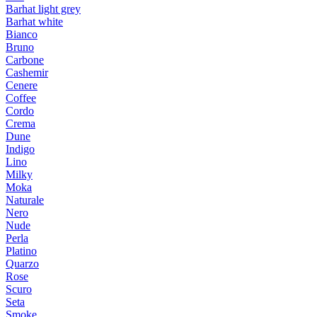
Barhat light grey
Barhat white
Bianco
Bruno
Carbone
Cashemir
Cenere
Coffee
Cordo
Crema
Dune
Indigo
Lino
Milky
Moka
Naturale
Nero
Nude
Perla
Platino
Quarzo
Rose
Scuro
Seta
Smoke