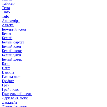
Tabacco
Terra
Tinto
Tufo
Альгамбра
Аляска
Бежевый ясень
Белая
Белый
Белый бархат
Белый клен
Белый люкс
Белый улун
Белый шелк
Блэк
Вайт
Ваниль
Галька люкс
Графит
Грей
Грей люкс
Грифельный шелк
Дарк вайт люкс
Дарквайт
Дарквайт люкс