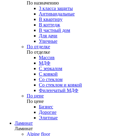
По назначению
3 класса защиты
Антивандальные
В квартиру
В коттедж
В частный дом
Для дачи
Уличные
По отделке
По отделке
Массив
МДФ
С зеркалом
С ковкой
Со стеклом
Со стеклом и ковкой
Филенчатый МДФ
По цене
По цене
Бизнес
Дорогие
Элитные
Ламинат
Ламинат
Alpine floor