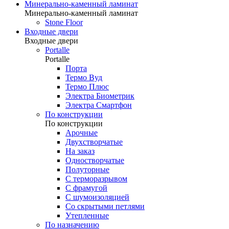
Минерально-каменный ламинат
Минерально-каменный ламинат
Stone Floor
Входные двери
Входные двери
Portalle
Portalle
Порта
Термо Вуд
Термо Плюс
Электра Биометрик
Электра Смартфон
По конструкции
По конструкции
Арочные
Двухстворчатые
На заказ
Одностворчатые
Полуторные
С терморазрывом
С фрамугой
С шумоизоляцией
Со скрытыми петлями
Утепленные
По назначению