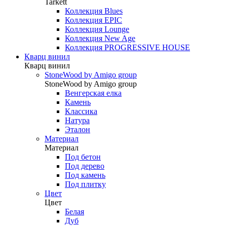
Tarkett
Коллекция Blues
Коллекция EPIC
Коллекция Lounge
Коллекция New Age
Коллекция PROGRESSIVE HOUSE
Кварц винил
Кварц винил
StoneWood by Amigo group
StoneWood by Amigo group
Венгерская елка
Камень
Классика
Натура
Эталон
Материал
Материал
Под бетон
Под дерево
Под камень
Под плитку
Цвет
Цвет
Белая
Дуб