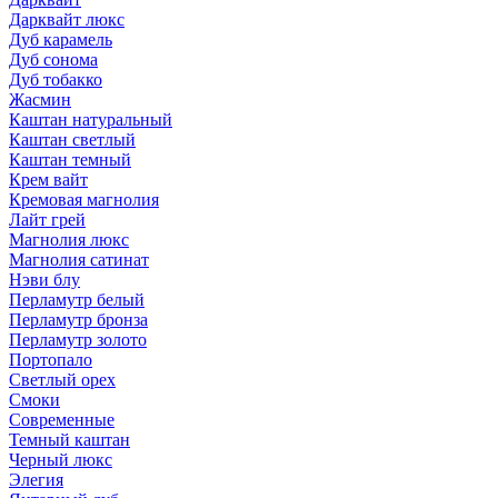
Дарквайт люкс
Дуб карамель
Дуб сонома
Дуб тобакко
Жасмин
Каштан натуральный
Каштан светлый
Каштан темный
Крем вайт
Кремовая магнолия
Лайт грей
Магнолия люкс
Магнолия сатинат
Нэви блу
Перламутр белый
Перламутр бронза
Перламутр золото
Портопало
Светлый орех
Смоки
Современные
Темный каштан
Черный люкс
Элегия