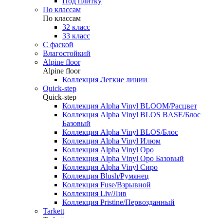
Под плитку
По классам
По классам
32 класс
33 класс
С фаской
Влагостойкий
Alpine floor
Alpine floor
Коллекция Легкие линии
Quick-step
Quick-step
Коллекция Alpha Vinyl BLOOM/Расцвет
Коллекция Alpha Vinyl BLOS BASE/Блос
Базовый
Коллекция Alpha Vinyl BLOS/Блос
Коллекция Alpha Vinyl Илюм
Коллекция Alpha Vinyl Оро
Коллекция Alpha Vinyl Оро Базовый
Коллекция Alpha Vinyl Сиро
Коллекция Blush/Румянец
Коллекция Fuse/Взрывной
Коллекция Liv/Лив
Коллекция Pristine/Первозданный
Tarkett