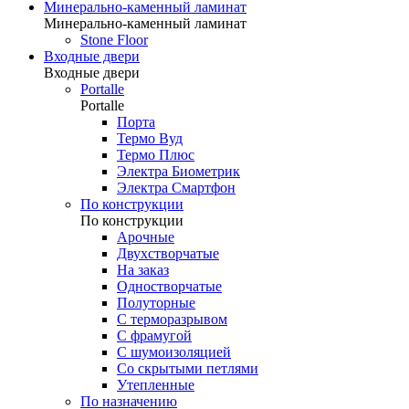
Минерально-каменный ламинат
Минерально-каменный ламинат
Stone Floor
Входные двери
Входные двери
Portalle
Portalle
Порта
Термо Вуд
Термо Плюс
Электра Биометрик
Электра Смартфон
По конструкции
По конструкции
Арочные
Двухстворчатые
На заказ
Одностворчатые
Полуторные
С терморазрывом
С фрамугой
С шумоизоляцией
Со скрытыми петлями
Утепленные
По назначению