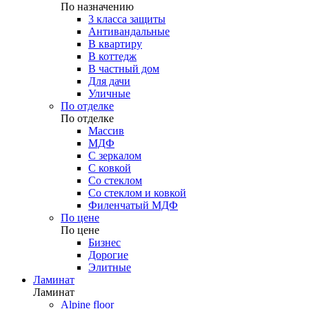
По назначению
3 класса защиты
Антивандальные
В квартиру
В коттедж
В частный дом
Для дачи
Уличные
По отделке
По отделке
Массив
МДФ
С зеркалом
С ковкой
Со стеклом
Со стеклом и ковкой
Филенчатый МДФ
По цене
По цене
Бизнес
Дорогие
Элитные
Ламинат
Ламинат
Alpine floor