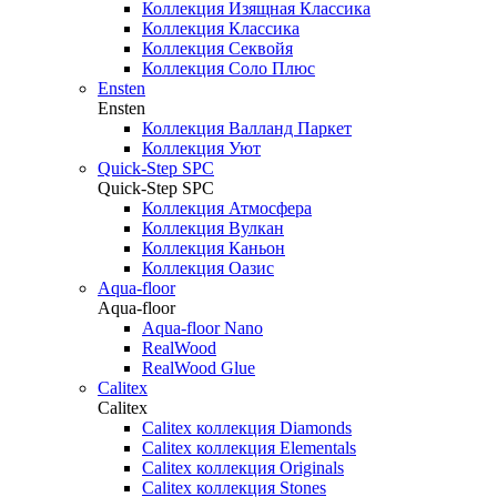
Коллекция Изящная Классика
Коллекция Классика
Коллекция Секвойя
Коллекция Соло Плюс
Ensten
Ensten
Коллекция Валланд Паркет
Коллекция Уют
Quick-Step SPC
Quick-Step SPC
Коллекция Атмосфера
Коллекция Вулкан
Коллекция Каньон
Коллекция Оазис
Aqua-floor
Aqua-floor
Aqua-floor Nano
RealWood
RealWood Glue
Calitex
Calitex
Calitex коллекция Diamonds
Calitex коллекция Elementals
Calitex коллекция Originals
Calitex коллекция Stones