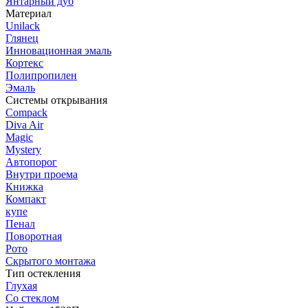
Янтарный дуб
Материал
Unilack
Глянец
Инновационная эмаль
Кортекс
Полипропилен
Эмаль
Системы открывания
Compack
Diva Air
Magic
Mystery
Автопорог
Внутри проема
Книжка
Компакт
купе
Пенал
Поворотная
Рото
Скрытого монтажа
Тип остекления
Глухая
Со стеклом