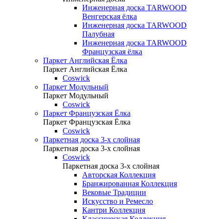
Инженерная доска TARWOOD
Венгерская ёлка
Инженерная доска TARWOOD
Палубная
Инженерная доска TARWOOD
Французская ёлка
Паркет Английская Ёлка
Паркет Английская Ёлка
Coswick
Паркет Модульный
Паркет Модульный
Coswick
Паркет Французская Ёлка
Паркет Французская Ёлка
Coswick
Паркетная доска 3-х слойная
Паркетная доска 3-х слойная
Coswick
Паркетная доска 3-х слойная
Авторская Коллекция
Бранжированная Коллекция
Вековые Традиции
Искусство и Ремесло
Кантри Коллекция
Классическая Коллекция