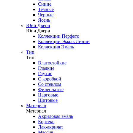
Синие
Темные
Черные
Ясень
Юни Двери
Юни Двери
Коллекции Перфето
Коллекции Эмаль Линии
Коллекция Эмаль
Тип
Тип
Влагостойкие
Гладкие
Глухие
С коробкой
Со стеклом
Филенчатые
Царговые
Щитовые
Материал
Материал
Акриловая эмаль
Кортекс
Лак-акрилат
Массив