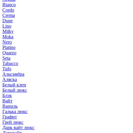
Bianco
Cordo
Crema
Dune
Lino
Milky
Moka
Nero
Platino
Quarzo
Seta
Tabacco
Tufo
Альгамбра
Аляска
Белый клен
Белый люкс
Блэк
Вайт
Ваниль
Галька люкс
Графит
Грей люкс
Дарк вайт люкс
Дарквайт