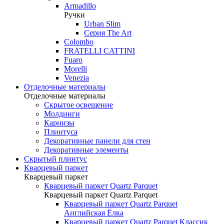
Armadillo
Ручки
Urban Slim
Серия The Art
Colombo
FRATELLI CATTINI
Fuaro
Morelli
Venezia
Отделочные материалы
Отделочные материалы
Скрытое освещение
Молдинги
Карнизы
Плинтуса
Декоративные панели для стен
Декоративные элементы
Скрытый плинтус
Кварцевый паркет
Кварцевый паркет
Кварцевый паркет Quartz Parquet
Кварцевый паркет Quartz Parquet
Кварцевый паркет Quartz Parquet
Английская Ёлка
Кварцевый паркет Quartz Parquet Классик