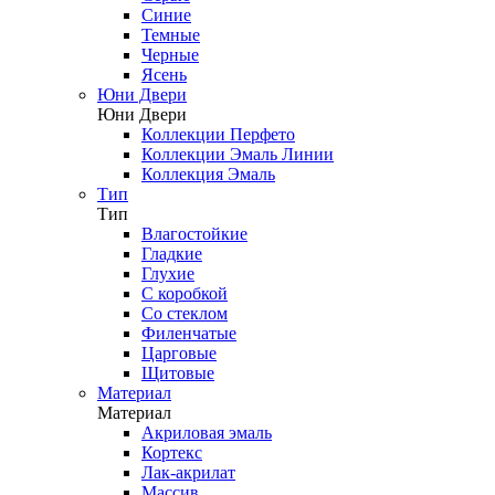
Синие
Темные
Черные
Ясень
Юни Двери
Юни Двери
Коллекции Перфето
Коллекции Эмаль Линии
Коллекция Эмаль
Тип
Тип
Влагостойкие
Гладкие
Глухие
С коробкой
Со стеклом
Филенчатые
Царговые
Щитовые
Материал
Материал
Акриловая эмаль
Кортекс
Лак-акрилат
Массив