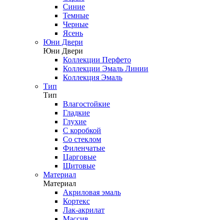
Синие
Темные
Черные
Ясень
Юни Двери
Юни Двери
Коллекции Перфето
Коллекции Эмаль Линии
Коллекция Эмаль
Тип
Тип
Влагостойкие
Гладкие
Глухие
С коробкой
Со стеклом
Филенчатые
Царговые
Щитовые
Материал
Материал
Акриловая эмаль
Кортекс
Лак-акрилат
Массив