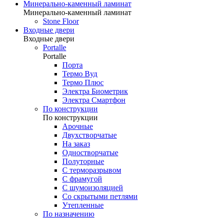
Минерально-каменный ламинат
Минерально-каменный ламинат
Stone Floor
Входные двери
Входные двери
Portalle
Portalle
Порта
Термо Вуд
Термо Плюс
Электра Биометрик
Электра Смартфон
По конструкции
По конструкции
Арочные
Двухстворчатые
На заказ
Одностворчатые
Полуторные
С терморазрывом
С фрамугой
С шумоизоляцией
Со скрытыми петлями
Утепленные
По назначению