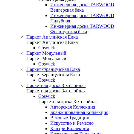
Инженерная доска TARWOOD
Венгерская ёлка
Инженерная доска TARWOOD
Палубная
Инженерная доска TARWOOD
Французская ёлка
Паркет Английская Ёлка
Паркет Английская Ёлка
Coswick
Паркет Модульный
Паркет Модульный
Coswick
Паркет Французская Ёлка
Паркет Французская Ёлка
Coswick
Паркетная доска 3-х слойная
Паркетная доска 3-х слойная
Coswick
Паркетная доска 3-х слойная
Авторская Коллекция
Бранжированная Коллекция
Вековые Традиции
Искусство и Ремесло
Кантри Коллекция
Классическая Коллекция