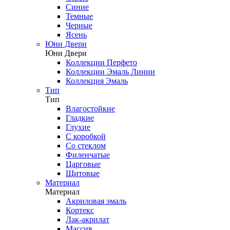
Синие
Темные
Черные
Ясень
Юни Двери
Юни Двери
Коллекции Перфето
Коллекции Эмаль Линии
Коллекция Эмаль
Тип
Тип
Влагостойкие
Гладкие
Глухие
С коробкой
Со стеклом
Филенчатые
Царговые
Щитовые
Материал
Материал
Акриловая эмаль
Кортекс
Лак-акрилат
Массив