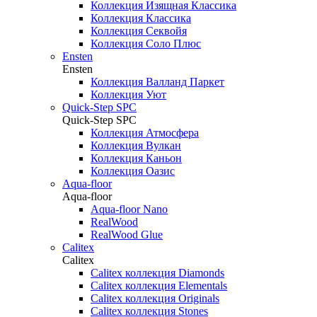
Коллекция Изящная Классика
Коллекция Классика
Коллекция Секвойя
Коллекция Соло Плюс
Ensten
Ensten
Коллекция Валланд Паркет
Коллекция Уют
Quick-Step SPC
Quick-Step SPC
Коллекция Атмосфера
Коллекция Вулкан
Коллекция Каньон
Коллекция Оазис
Aqua-floor
Aqua-floor
Aqua-floor Nano
RealWood
RealWood Glue
Calitex
Calitex
Calitex коллекция Diamonds
Calitex коллекция Elementals
Calitex коллекция Originals
Calitex коллекция Stones