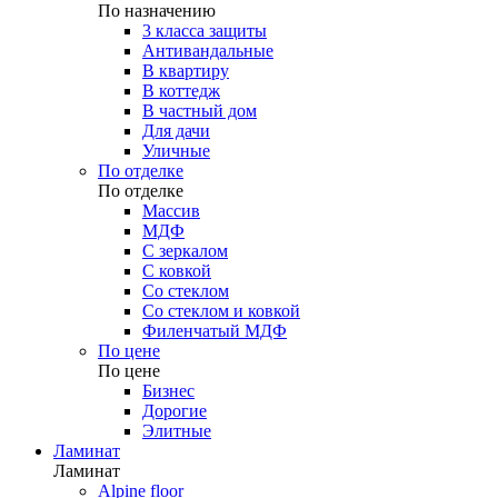
По назначению
3 класса защиты
Антивандальные
В квартиру
В коттедж
В частный дом
Для дачи
Уличные
По отделке
По отделке
Массив
МДФ
С зеркалом
С ковкой
Со стеклом
Со стеклом и ковкой
Филенчатый МДФ
По цене
По цене
Бизнес
Дорогие
Элитные
Ламинат
Ламинат
Alpine floor