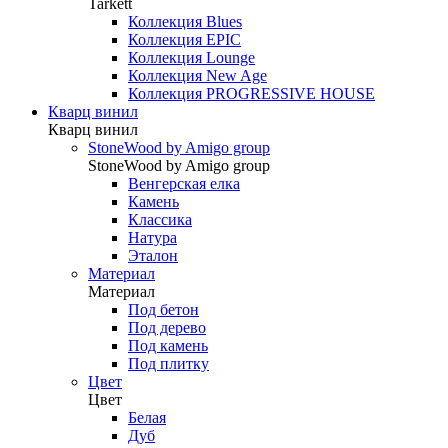
Tarkett
Коллекция Blues
Коллекция EPIC
Коллекция Lounge
Коллекция New Age
Коллекция PROGRESSIVE HOUSE
Кварц винил
Кварц винил
StoneWood by Amigo group
StoneWood by Amigo group
Венгерская елка
Камень
Классика
Натура
Эталон
Материал
Материал
Под бетон
Под дерево
Под камень
Под плитку
Цвет
Цвет
Белая
Дуб