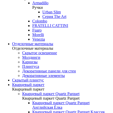
Armadillo
Ручки
Urban Slim
Серия The Art
Colombo
FRATELLI CATTINI
Fuaro
Morelli
Venezia
Отделочные материалы
Отделочные материалы
Скрытое освещение
Молдинги
Карнизы
Плинтуса
Декоративные панели для стен
Декоративные элементы
Скрытый плинтус
Кварцевый паркет
Кварцевый паркет
Кварцевый паркет Quartz Parquet
Кварцевый паркет Quartz Parquet
Кварцевый паркет Quartz Parquet
Английская Ёлка
Кварцевый паркет Quartz Parquet Классик