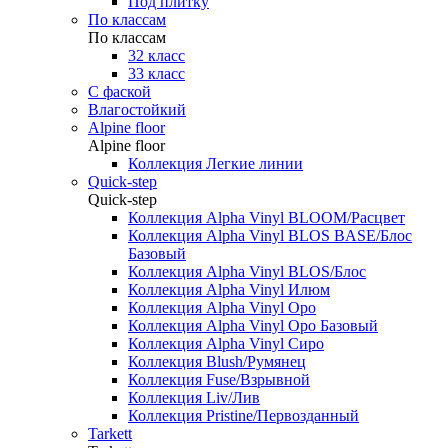
Под плитку
По классам
По классам
32 класс
33 класс
С фаской
Влагостойкий
Alpine floor
Alpine floor
Коллекция Легкие линии
Quick-step
Quick-step
Коллекция Alpha Vinyl BLOOM/Расцвет
Коллекция Alpha Vinyl BLOS BASE/Блос
Базовый
Коллекция Alpha Vinyl BLOS/Блос
Коллекция Alpha Vinyl Илюм
Коллекция Alpha Vinyl Оро
Коллекция Alpha Vinyl Оро Базовый
Коллекция Alpha Vinyl Сиро
Коллекция Blush/Румянец
Коллекция Fuse/Взрывной
Коллекция Liv/Лив
Коллекция Pristine/Первозданный
Tarkett