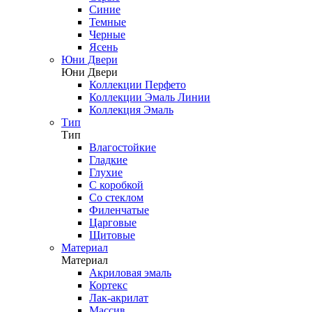
Синие
Темные
Черные
Ясень
Юни Двери
Юни Двери
Коллекции Перфето
Коллекции Эмаль Линии
Коллекция Эмаль
Тип
Тип
Влагостойкие
Гладкие
Глухие
С коробкой
Со стеклом
Филенчатые
Царговые
Щитовые
Материал
Материал
Акриловая эмаль
Кортекс
Лак-акрилат
Массив