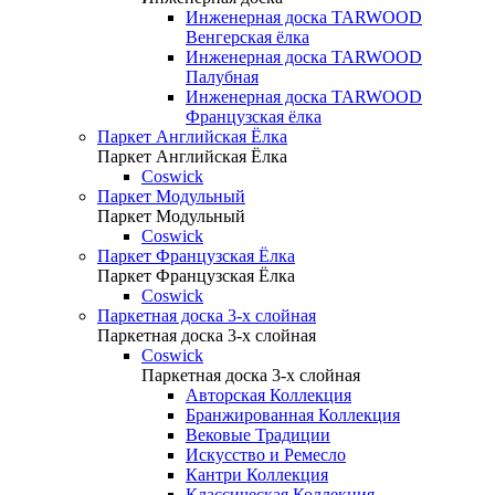
Инженерная доска TARWOOD
Венгерская ёлка
Инженерная доска TARWOOD
Палубная
Инженерная доска TARWOOD
Французская ёлка
Паркет Английская Ёлка
Паркет Английская Ёлка
Coswick
Паркет Модульный
Паркет Модульный
Coswick
Паркет Французская Ёлка
Паркет Французская Ёлка
Coswick
Паркетная доска 3-х слойная
Паркетная доска 3-х слойная
Coswick
Паркетная доска 3-х слойная
Авторская Коллекция
Бранжированная Коллекция
Вековые Традиции
Искусство и Ремесло
Кантри Коллекция
Классическая Коллекция