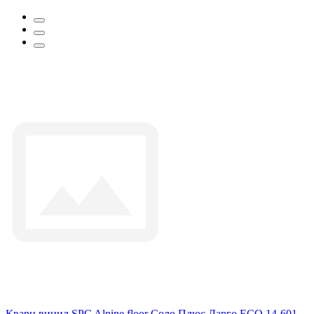
Кварц винил SPC Alpine floor Соло Плюс Ларго ЕСО 14-601