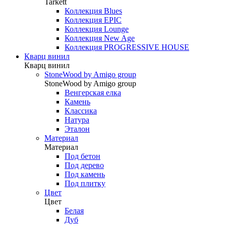
Tarkett
Коллекция Blues
Коллекция EPIC
Коллекция Lounge
Коллекция New Age
Коллекция PROGRESSIVE HOUSE
Кварц винил
Кварц винил
StoneWood by Amigo group
StoneWood by Amigo group
Венгерская елка
Камень
Классика
Натура
Эталон
Материал
Материал
Под бетон
Под дерево
Под камень
Под плитку
Цвет
Цвет
Белая
Дуб