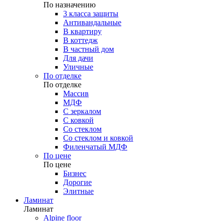
По назначению
3 класса защиты
Антивандальные
В квартиру
В коттедж
В частный дом
Для дачи
Уличные
По отделке
По отделке
Массив
МДФ
С зеркалом
С ковкой
Со стеклом
Со стеклом и ковкой
Филенчатый МДФ
По цене
По цене
Бизнес
Дорогие
Элитные
Ламинат
Ламинат
Alpine floor