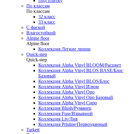
Под плитку
По классам
По классам
32 класс
33 класс
С фаской
Влагостойкий
Alpine floor
Alpine floor
Коллекция Легкие линии
Quick-step
Quick-step
Коллекция Alpha Vinyl BLOOM/Расцвет
Коллекция Alpha Vinyl BLOS BASE/Блос
Базовый
Коллекция Alpha Vinyl BLOS/Блос
Коллекция Alpha Vinyl Илюм
Коллекция Alpha Vinyl Оро
Коллекция Alpha Vinyl Оро Базовый
Коллекция Alpha Vinyl Сиро
Коллекция Blush/Румянец
Коллекция Fuse/Взрывной
Коллекция Liv/Лив
Коллекция Pristine/Первозданный
Tarkett