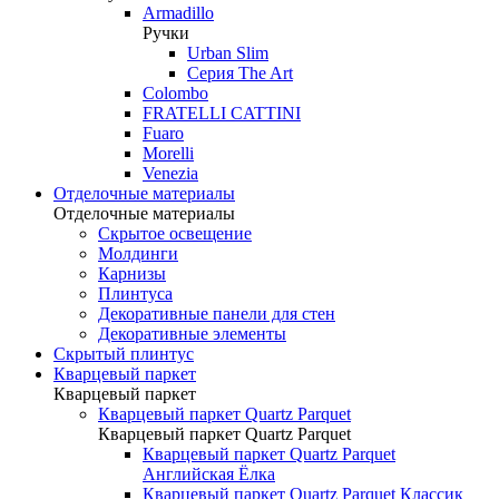
Armadillo
Ручки
Urban Slim
Серия The Art
Colombo
FRATELLI CATTINI
Fuaro
Morelli
Venezia
Отделочные материалы
Отделочные материалы
Скрытое освещение
Молдинги
Карнизы
Плинтуса
Декоративные панели для стен
Декоративные элементы
Скрытый плинтус
Кварцевый паркет
Кварцевый паркет
Кварцевый паркет Quartz Parquet
Кварцевый паркет Quartz Parquet
Кварцевый паркет Quartz Parquet
Английская Ёлка
Кварцевый паркет Quartz Parquet Классик