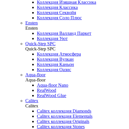
Коллекция Изящная Классика
Коллекция Классика
Коллекция Секвойя
Коллекция Соло Плюс
Ensten
Ensten
Коллекция Валланд Паркет
Коллекция Уют
Quick-Step SPC
Quick-Step SPC
Коллекция Атмосфера
Коллекция Вулкан
Коллекция Каньон
Коллекция Оазис
Aqua-floor
Aqua-floor
Aqua-floor Nano
RealWood
RealWood Glue
Calitex
Calitex
Calitex коллекция Diamonds
Calitex коллекция Elementals
Calitex коллекция Originals
Calitex коллекция Stones