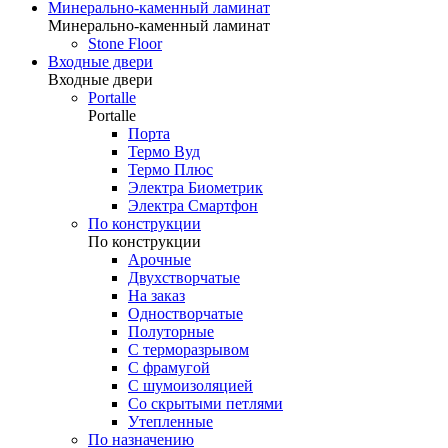
Минерально-каменный ламинат
Минерально-каменный ламинат
Stone Floor
Входные двери
Входные двери
Portalle
Portalle
Порта
Термо Вуд
Термо Плюс
Электра Биометрик
Электра Смартфон
По конструкции
По конструкции
Арочные
Двухстворчатые
На заказ
Одностворчатые
Полуторные
С терморазрывом
С фрамугой
С шумоизоляцией
Со скрытыми петлями
Утепленные
По назначению