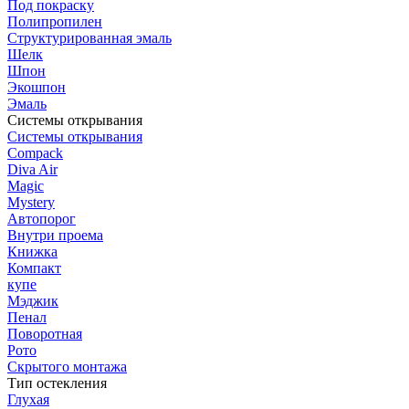
Под покраску
Полипропилен
Структурированная эмаль
Шелк
Шпон
Экошпон
Эмаль
Системы открывания
Системы открывания
Compack
Diva Air
Magic
Mystery
Автопорог
Внутри проема
Книжка
Компакт
купе
Мэджик
Пенал
Поворотная
Рото
Скрытого монтажа
Тип остекления
Глухая