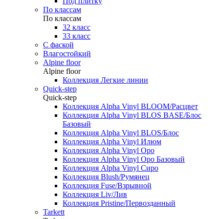
Под плитку
По классам
По классам
32 класс
33 класс
С фаской
Влагостойкий
Alpine floor
Alpine floor
Коллекция Легкие линии
Quick-step
Quick-step
Коллекция Alpha Vinyl BLOOM/Расцвет
Коллекция Alpha Vinyl BLOS BASE/Блос
Базовый
Коллекция Alpha Vinyl BLOS/Блос
Коллекция Alpha Vinyl Илюм
Коллекция Alpha Vinyl Оро
Коллекция Alpha Vinyl Оро Базовый
Коллекция Alpha Vinyl Сиро
Коллекция Blush/Румянец
Коллекция Fuse/Взрывной
Коллекция Liv/Лив
Коллекция Pristine/Первозданный
Tarkett