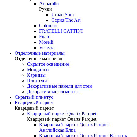
Armadillo
Ручки
Urban Slim
Серия The Art
Colombo
FRATELLI CATTINI
Fuaro
Morelli
Venezia
Отделочные материалы
Отделочные материалы
Скрытое освещение
Молдинги
Карнизы
Плинтуса
Декоративные панели для стен
Декоративные элементы
Скрытый плинтус
Кварцевый паркет
Кварцевый паркет
Кварцевый паркет Quartz Parquet
Кварцевый паркет Quartz Parquet
Кварцевый паркет Quartz Parquet
Английская Ёлка
Кварцевый паркет Quartz Parquet Классик