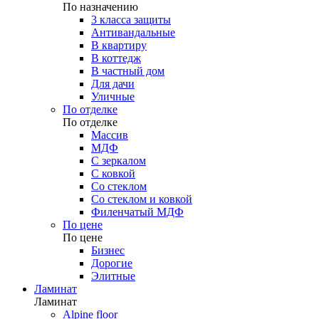
По назначению
3 класса защиты
Антивандальные
В квартиру
В коттедж
В частный дом
Для дачи
Уличные
По отделке
По отделке
Массив
МДФ
С зеркалом
С ковкой
Со стеклом
Со стеклом и ковкой
Филенчатый МДФ
По цене
По цене
Бизнес
Дорогие
Элитные
Ламинат
Ламинат
Alpine floor