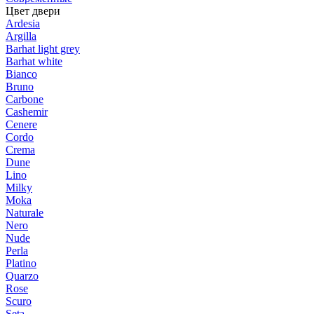
Цвет двери
Ardesia
Argilla
Barhat light grey
Barhat white
Bianco
Bruno
Carbone
Cashemir
Cenere
Cordo
Crema
Dune
Lino
Milky
Moka
Naturale
Nero
Nude
Perla
Platino
Quarzo
Rose
Scuro
Seta