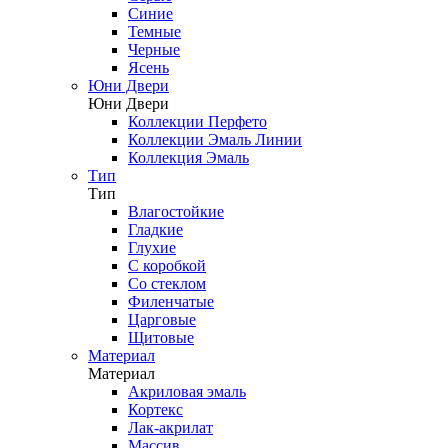
Синие
Темные
Черные
Ясень
Юни Двери
Юни Двери
Коллекции Перфето
Коллекции Эмаль Линии
Коллекция Эмаль
Тип
Тип
Влагостойкие
Гладкие
Глухие
С коробкой
Со стеклом
Филенчатые
Царговые
Щитовые
Материал
Материал
Акриловая эмаль
Кортекс
Лак-акрилат
Массив