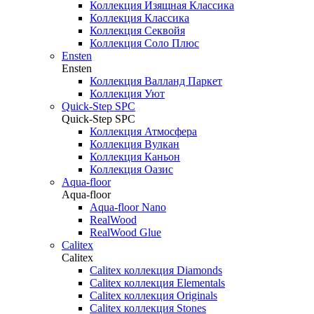
Коллекция Изящная Классика
Коллекция Классика
Коллекция Секвойя
Коллекция Соло Плюс
Ensten
Ensten
Коллекция Валланд Паркет
Коллекция Уют
Quick-Step SPC
Quick-Step SPC
Коллекция Атмосфера
Коллекция Вулкан
Коллекция Каньон
Коллекция Оазис
Aqua-floor
Aqua-floor
Aqua-floor Nano
RealWood
RealWood Glue
Calitex
Calitex
Calitex коллекция Diamonds
Calitex коллекция Elementals
Calitex коллекция Originals
Calitex коллекция Stones