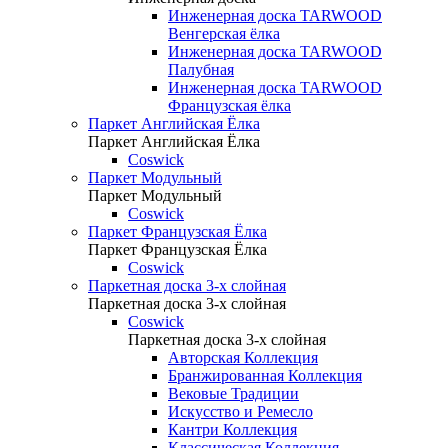
Инженерная доска TARWOOD
Венгерская ёлка
Инженерная доска TARWOOD
Палубная
Инженерная доска TARWOOD
Французская ёлка
Паркет Английская Ёлка
Паркет Английская Ёлка
Coswick
Паркет Модульный
Паркет Модульный
Coswick
Паркет Французская Ёлка
Паркет Французская Ёлка
Coswick
Паркетная доска 3-х слойная
Паркетная доска 3-х слойная
Coswick
Паркетная доска 3-х слойная
Авторская Коллекция
Бранжированная Коллекция
Вековые Традиции
Искусство и Ремесло
Кантри Коллекция
Классическая Коллекция