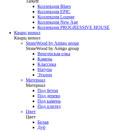
Tarkett
Коллекция Blues
Коллекция EPIC
Коллекция Lounge
Коллекция New Age
Коллекция PROGRESSIVE HOUSE
Кварц винил
Кварц винил
StoneWood by Amigo group
StoneWood by Amigo group
Венгерская елка
Камень
Классика
Натура
Эталон
Материал
Материал
Под бетон
Под дерево
Под камень
Под плитку
Цвет
Цвет
Белая
Дуб