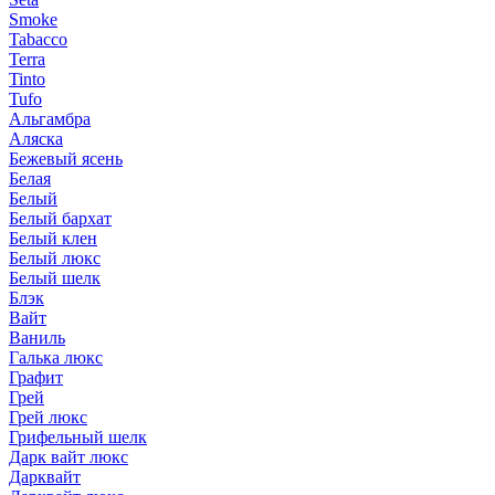
Smoke
Tabacco
Terra
Tinto
Tufo
Альгамбра
Аляска
Бежевый ясень
Белая
Белый
Белый бархат
Белый клен
Белый люкс
Белый шелк
Блэк
Вайт
Ваниль
Галька люкс
Графит
Грей
Грей люкс
Грифельный шелк
Дарк вайт люкс
Дарквайт