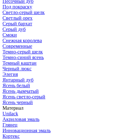
Песочный дуб
Под покраску
Светло-серый шелк
Светлый орех
Серый бархат
Серый дуб
Смоки
Снежная королева
Современные
Темно-серый шелк
Темно-синий ясень
Темный каштан
Черный люкс
Элегия
Янтарный дуб
Ясень белый
Ясень дымчатый
Ясень светло-серый
Ясень черный
Материал
Unilack
Акриловая эмаль
Глянец
Инновационная эмаль
Кортекс