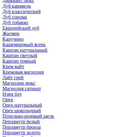
Дарквайт люкс
Дуб карамель
Дуб классический
Дуб сонома
Дуб тобакко
Европейский дуб
Жасмин
Капучино
Кашемировый ясень
Каштан натуральный
Каштан светлый
Каштан темный
Крем вайт
Кремовая магнолия
Лайт грей
Магнолия люкс
Магнолия сатинат
Нэви блу
Орех
Орех натуральный
Орех шоколадный
Пепельно-розовый шелк
Перламутр белый
Перламутр бронза
Перламутр золото