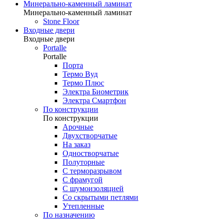
Минерально-каменный ламинат
Минерально-каменный ламинат
Stone Floor
Входные двери
Входные двери
Portalle
Portalle
Порта
Термо Вуд
Термо Плюс
Электра Биометрик
Электра Смартфон
По конструкции
По конструкции
Арочные
Двухстворчатые
На заказ
Одностворчатые
Полуторные
С терморазрывом
С фрамугой
С шумоизоляцией
Со скрытыми петлями
Утепленные
По назначению