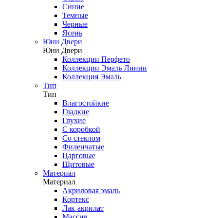
Синие
Темные
Черные
Ясень
Юни Двери
Юни Двери
Коллекции Перфето
Коллекции Эмаль Линии
Коллекция Эмаль
Тип
Тип
Влагостойкие
Гладкие
Глухие
С коробкой
Со стеклом
Филенчатые
Царговые
Щитовые
Материал
Материал
Акриловая эмаль
Кортекс
Лак-акрилат
Массив