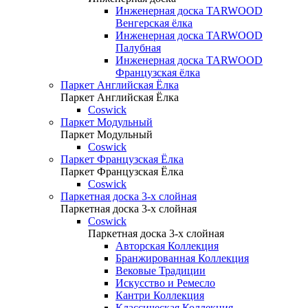
Инженерная доска TARWOOD
Венгерская ёлка
Инженерная доска TARWOOD
Палубная
Инженерная доска TARWOOD
Французская ёлка
Паркет Английская Ёлка
Паркет Английская Ёлка
Coswick
Паркет Модульный
Паркет Модульный
Coswick
Паркет Французская Ёлка
Паркет Французская Ёлка
Coswick
Паркетная доска 3-х слойная
Паркетная доска 3-х слойная
Coswick
Паркетная доска 3-х слойная
Авторская Коллекция
Бранжированная Коллекция
Вековые Традиции
Искусство и Ремесло
Кантри Коллекция
Классическая Коллекция