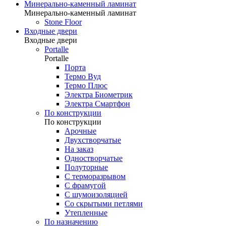
Минерально-каменный ламинат
Минерально-каменный ламинат
Stone Floor
Входные двери
Входные двери
Portalle
Portalle
Порта
Термо Вуд
Термо Плюс
Электра Биометрик
Электра Смартфон
По конструкции
По конструкции
Арочные
Двухстворчатые
На заказ
Одностворчатые
Полуторные
С терморазрывом
С фрамугой
С шумоизоляцией
Со скрытыми петлями
Утепленные
По назначению