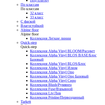
Под плитку
По классам
По классам
32 класс
33 класс
С фаской
Влагостойкий
Alpine floor
Alpine floor
Коллекция Легкие линии
Quick-step
Quick-step
Коллекция Alpha Vinyl BLOOM/Расцвет
Коллекция Alpha Vinyl BLOS BASE/Блос
Базовый
Коллекция Alpha Vinyl BLOS/Блос
Коллекция Alpha Vinyl Илюм
Коллекция Alpha Vinyl Оро
Коллекция Alpha Vinyl Оро Базовый
Коллекция Alpha Vinyl Сиро
Коллекция Blush/Румянец
Коллекция Fuse/Взрывной
Коллекция Liv/Лив
Коллекция Pristine/Первозданный
Tarkett