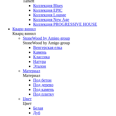
Tarkett
Коллекция Blues
Коллекция EPIC
Коллекция Lounge
Коллекция New Age
Коллекция PROGRESSIVE HOUSE
Кварц винил
Кварц винил
StoneWood by Amigo group
StoneWood by Amigo group
Венгерская елка
Камень
Классика
Натура
Эталон
Материал
Материал
Под бетон
Под дерево
Под камень
Под плитку
Цвет
Цвет
Белая
Дуб