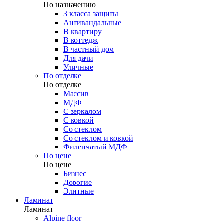
По назначению
3 класса защиты
Антивандальные
В квартиру
В коттедж
В частный дом
Для дачи
Уличные
По отделке
По отделке
Массив
МДФ
С зеркалом
С ковкой
Со стеклом
Со стеклом и ковкой
Филенчатый МДФ
По цене
По цене
Бизнес
Дорогие
Элитные
Ламинат
Ламинат
Alpine floor