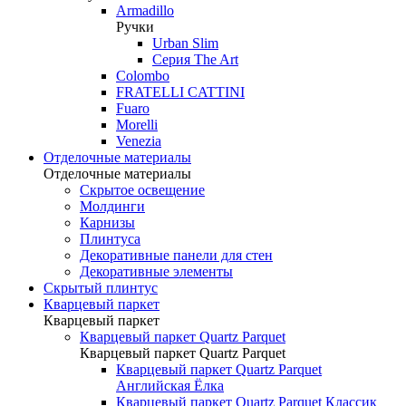
Armadillo
Ручки
Urban Slim
Серия The Art
Colombo
FRATELLI CATTINI
Fuaro
Morelli
Venezia
Отделочные материалы
Отделочные материалы
Скрытое освещение
Молдинги
Карнизы
Плинтуса
Декоративные панели для стен
Декоративные элементы
Скрытый плинтус
Кварцевый паркет
Кварцевый паркет
Кварцевый паркет Quartz Parquet
Кварцевый паркет Quartz Parquet
Кварцевый паркет Quartz Parquet
Английская Ёлка
Кварцевый паркет Quartz Parquet Классик