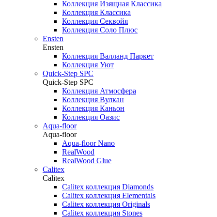
Коллекция Изящная Классика
Коллекция Классика
Коллекция Секвойя
Коллекция Соло Плюс
Ensten
Ensten
Коллекция Валланд Паркет
Коллекция Уют
Quick-Step SPC
Quick-Step SPC
Коллекция Атмосфера
Коллекция Вулкан
Коллекция Каньон
Коллекция Оазис
Aqua-floor
Aqua-floor
Aqua-floor Nano
RealWood
RealWood Glue
Calitex
Calitex
Calitex коллекция Diamonds
Calitex коллекция Elementals
Calitex коллекция Originals
Calitex коллекция Stones