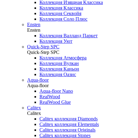
Коллекция Изящная Классика
Коллекция Классика
Коллекция Секвойя
Коллекция Соло Плюс
Ensten
Ensten
Коллекция Валланд Паркет
Коллекция Уют
Quick-Step SPC
Quick-Step SPC
Коллекция Атмосфера
Коллекция Вулкан
Коллекция Каньон
Коллекция Оазис
Aqua-floor
Aqua-floor
Aqua-floor Nano
RealWood
RealWood Glue
Calitex
Calitex
Calitex коллекция Diamonds
Calitex коллекция Elementals
Calitex коллекция Originals
Calitex коллекция Stones