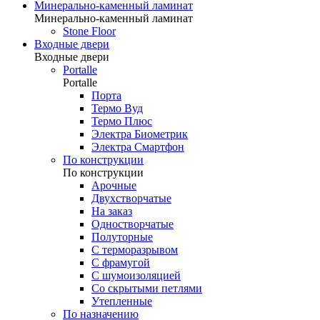
Минерально-каменный ламинат
Минерально-каменный ламинат
Stone Floor
Входные двери
Входные двери
Portalle
Portalle
Порта
Термо Вуд
Термо Плюс
Электра Биометрик
Электра Смартфон
По конструкции
По конструкции
Арочные
Двухстворчатые
На заказ
Одностворчатые
Полуторные
С терморазрывом
С фрамугой
С шумоизоляцией
Со скрытыми петлями
Утепленные
По назначению