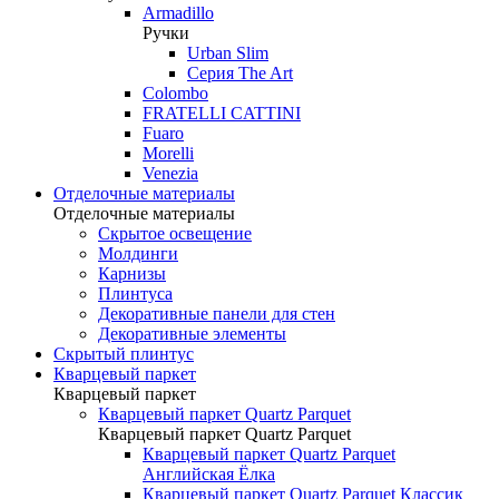
Armadillo
Ручки
Urban Slim
Серия The Art
Colombo
FRATELLI CATTINI
Fuaro
Morelli
Venezia
Отделочные материалы
Отделочные материалы
Скрытое освещение
Молдинги
Карнизы
Плинтуса
Декоративные панели для стен
Декоративные элементы
Скрытый плинтус
Кварцевый паркет
Кварцевый паркет
Кварцевый паркет Quartz Parquet
Кварцевый паркет Quartz Parquet
Кварцевый паркет Quartz Parquet
Английская Ёлка
Кварцевый паркет Quartz Parquet Классик