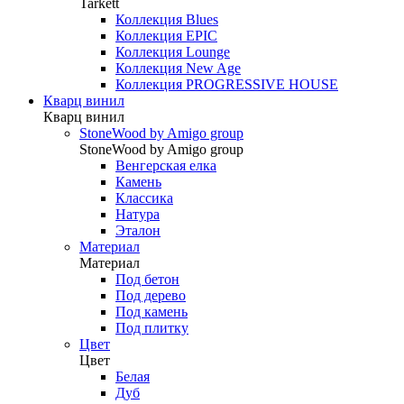
Tarkett
Коллекция Blues
Коллекция EPIC
Коллекция Lounge
Коллекция New Age
Коллекция PROGRESSIVE HOUSE
Кварц винил
Кварц винил
StoneWood by Amigo group
StoneWood by Amigo group
Венгерская елка
Камень
Классика
Натура
Эталон
Материал
Материал
Под бетон
Под дерево
Под камень
Под плитку
Цвет
Цвет
Белая
Дуб