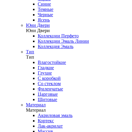
Синие
Темные
Черные
Ясень
Юни Двери
Юни Двери
Коллекции Перфето
Коллекции Эмаль Линии
Коллекция Эмаль
Тип
Тип
Влагостойкие
Гладкие
Глухие
С коробкой
Со стеклом
Филенчатые
Царговые
Щитовые
Материал
Материал
Акриловая эмаль
Кортекс
Лак-акрилат
Массив