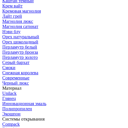
Каштан темный
Крем вайт
Кремовая магнолия
Лайт грей
Магнолия люкс
Магнолия сатинат
Нэви блу
Орех натуральный
Орех шоколадный
Перламутр белый
Перламутр бронза
Перламутр золото
Серый бархат
Смоки
Снежная королева
Современные
Черный люкс
Материал
Unilack
Глянец
Инновационная эмаль
Полипропилен
Экошпон
Системы открывания
Compack