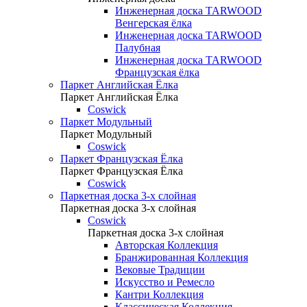
Инженерная доска TARWOOD
Венгерская ёлка
Инженерная доска TARWOOD
Палубная
Инженерная доска TARWOOD
Французская ёлка
Паркет Английская Ёлка
Паркет Английская Ёлка
Coswick
Паркет Модульный
Паркет Модульный
Coswick
Паркет Французская Ёлка
Паркет Французская Ёлка
Coswick
Паркетная доска 3-х слойная
Паркетная доска 3-х слойная
Coswick
Паркетная доска 3-х слойная
Авторская Коллекция
Бранжированная Коллекция
Вековые Традиции
Искусство и Ремесло
Кантри Коллекция
Классическая Коллекция