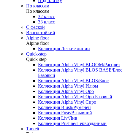
Под плитку
По классам
По классам
32 класс
33 класс
С фаской
Влагостойкий
Alpine floor
Alpine floor
Коллекция Легкие линии
Quick-step
Quick-step
Коллекция Alpha Vinyl BLOOM/Расцвет
Коллекция Alpha Vinyl BLOS BASE/Блос
Базовый
Коллекция Alpha Vinyl BLOS/Блос
Коллекция Alpha Vinyl Илюм
Коллекция Alpha Vinyl Оро
Коллекция Alpha Vinyl Оро Базовый
Коллекция Alpha Vinyl Сиро
Коллекция Blush/Румянец
Коллекция Fuse/Взрывной
Коллекция Liv/Лив
Коллекция Pristine/Первозданный
Tarkett