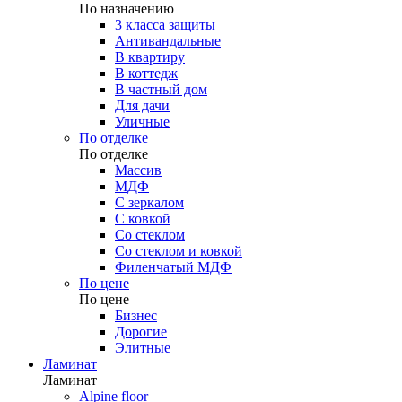
По назначению
3 класса защиты
Антивандальные
В квартиру
В коттедж
В частный дом
Для дачи
Уличные
По отделке
По отделке
Массив
МДФ
С зеркалом
С ковкой
Со стеклом
Со стеклом и ковкой
Филенчатый МДФ
По цене
По цене
Бизнес
Дорогие
Элитные
Ламинат
Ламинат
Alpine floor