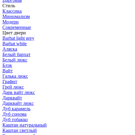
Царговая
Стиль
Классика
Минимализм
Модерн
Современные
Цвет двери
Barhat light grey
Barhat white
Аляска
Белый бархат
Белый люкс
Блэк
Вайт
Галька люкс
Графит
Грей люкс
Дарк вайт люкс
Дарквайт
Дарквайт люкс
Дуб карамель
Дуб сонома
Дуб тобакко
Каштан натуральный
Каштан светлый