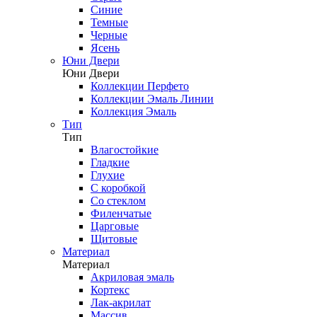
Синие
Темные
Черные
Ясень
Юни Двери
Юни Двери
Коллекции Перфето
Коллекции Эмаль Линии
Коллекция Эмаль
Тип
Тип
Влагостойкие
Гладкие
Глухие
С коробкой
Со стеклом
Филенчатые
Царговые
Щитовые
Материал
Материал
Акриловая эмаль
Кортекс
Лак-акрилат
Массив