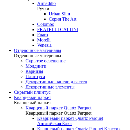
Armadillo
Ручки
Urban Slim
Серия The Art
Colombo
FRATELLI CATTINI
Fuaro
Morelli
Venezia
Отделочные материалы
Отделочные материалы
Скрытое освещение
Молдинги
Карнизы
Плинтуса
Декоративные панели для стен
Декоративные элементы
Скрытый плинтус
Кварцевый паркет
Кварцевый паркет
Кварцевый паркет Quartz Parquet
Кварцевый паркет Quartz Parquet
Кварцевый паркет Quartz Parquet
Английская Ёлка
Кварцевый паркет Quartz Parquet Классик