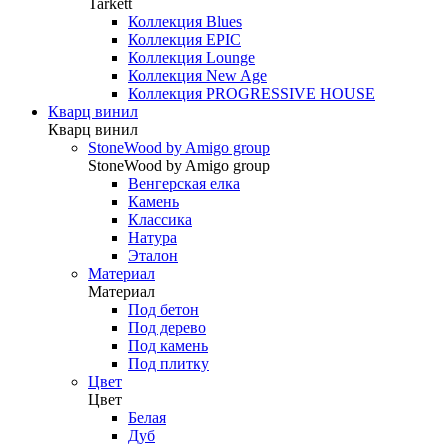
Tarkett
Коллекция Blues
Коллекция EPIC
Коллекция Lounge
Коллекция New Age
Коллекция PROGRESSIVE HOUSE
Кварц винил
Кварц винил
StoneWood by Amigo group
StoneWood by Amigo group
Венгерская елка
Камень
Классика
Натура
Эталон
Материал
Материал
Под бетон
Под дерево
Под камень
Под плитку
Цвет
Цвет
Белая
Дуб