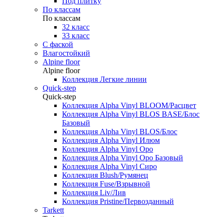
Под плитку
По классам
По классам
32 класс
33 класс
С фаской
Влагостойкий
Alpine floor
Alpine floor
Коллекция Легкие линии
Quick-step
Quick-step
Коллекция Alpha Vinyl BLOOM/Расцвет
Коллекция Alpha Vinyl BLOS BASE/Блос
Базовый
Коллекция Alpha Vinyl BLOS/Блос
Коллекция Alpha Vinyl Илюм
Коллекция Alpha Vinyl Оро
Коллекция Alpha Vinyl Оро Базовый
Коллекция Alpha Vinyl Сиро
Коллекция Blush/Румянец
Коллекция Fuse/Взрывной
Коллекция Liv/Лив
Коллекция Pristine/Первозданный
Tarkett