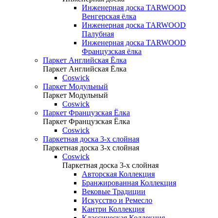
Инженерная доска TARWOOD
Венгерская ёлка
Инженерная доска TARWOOD
Палубная
Инженерная доска TARWOOD
Французская ёлка
Паркет Английская Ёлка
Паркет Английская Ёлка
Coswick
Паркет Модульный
Паркет Модульный
Coswick
Паркет Французская Ёлка
Паркет Французская Ёлка
Coswick
Паркетная доска 3-х слойная
Паркетная доска 3-х слойная
Coswick
Паркетная доска 3-х слойная
Авторская Коллекция
Бранжированная Коллекция
Вековые Традиции
Искусство и Ремесло
Кантри Коллекция
Классическая Коллекция