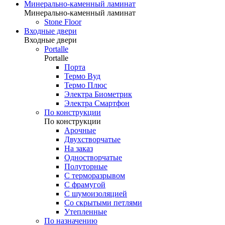
Минерально-каменный ламинат
Минерально-каменный ламинат
Stone Floor
Входные двери
Входные двери
Portalle
Portalle
Порта
Термо Вуд
Термо Плюс
Электра Биометрик
Электра Смартфон
По конструкции
По конструкции
Арочные
Двухстворчатые
На заказ
Одностворчатые
Полуторные
С терморазрывом
С фрамугой
С шумоизоляцией
Со скрытыми петлями
Утепленные
По назначению