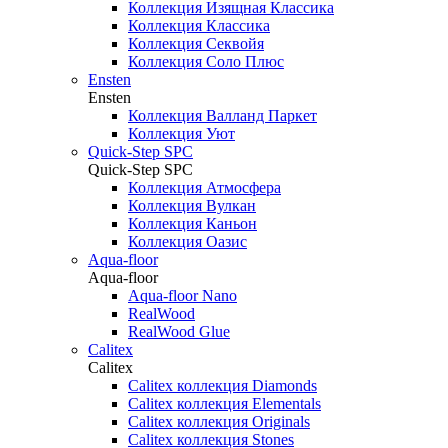
Коллекция Изящная Классика
Коллекция Классика
Коллекция Секвойя
Коллекция Соло Плюс
Ensten
Ensten
Коллекция Валланд Паркет
Коллекция Уют
Quick-Step SPC
Quick-Step SPC
Коллекция Атмосфера
Коллекция Вулкан
Коллекция Каньон
Коллекция Оазис
Aqua-floor
Aqua-floor
Aqua-floor Nano
RealWood
RealWood Glue
Calitex
Calitex
Calitex коллекция Diamonds
Calitex коллекция Elementals
Calitex коллекция Originals
Calitex коллекция Stones