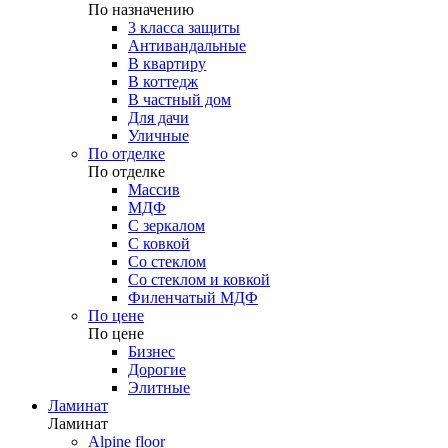
По назначению
3 класса защиты
Антивандальные
В квартиру
В коттедж
В частный дом
Для дачи
Уличные
По отделке
По отделке
Массив
МДФ
С зеркалом
С ковкой
Со стеклом
Со стеклом и ковкой
Филенчатый МДФ
По цене
По цене
Бизнес
Дорогие
Элитные
Ламинат
Ламинат
Alpine floor