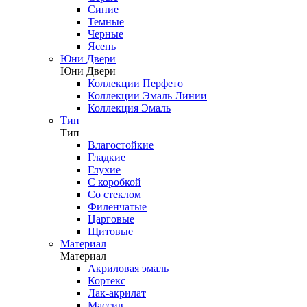
Синие
Темные
Черные
Ясень
Юни Двери
Юни Двери
Коллекции Перфето
Коллекции Эмаль Линии
Коллекция Эмаль
Тип
Тип
Влагостойкие
Гладкие
Глухие
С коробкой
Со стеклом
Филенчатые
Царговые
Щитовые
Материал
Материал
Акриловая эмаль
Кортекс
Лак-акрилат
Массив