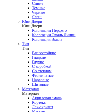
Синие
Темные
Черные
Ясень
Юни Двери
Юни Двери
Коллекции Перфето
Коллекции Эмаль Линии
Коллекция Эмаль
Тип
Тип
Влагостойкие
Гладкие
Глухие
С коробкой
Со стеклом
Филенчатые
Царговые
Щитовые
Материал
Материал
Акриловая эмаль
Кортекс
Лак-акрилат
Массив