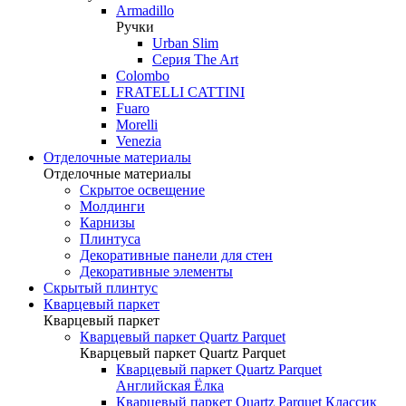
Armadillo
Ручки
Urban Slim
Серия The Art
Colombo
FRATELLI CATTINI
Fuaro
Morelli
Venezia
Отделочные материалы
Отделочные материалы
Скрытое освещение
Молдинги
Карнизы
Плинтуса
Декоративные панели для стен
Декоративные элементы
Скрытый плинтус
Кварцевый паркет
Кварцевый паркет
Кварцевый паркет Quartz Parquet
Кварцевый паркет Quartz Parquet
Кварцевый паркет Quartz Parquet
Английская Ёлка
Кварцевый паркет Quartz Parquet Классик