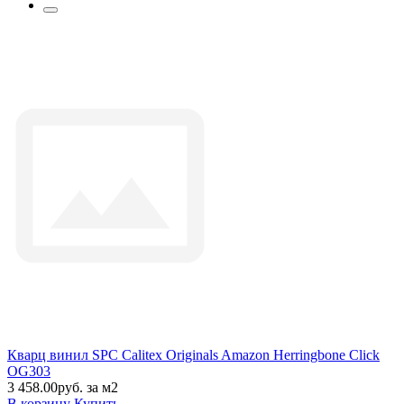
Кварц винил SPC Calitex Originals Amazon Herringbone Click
OG303
3 458.00руб. за м2
В корзину
Купить