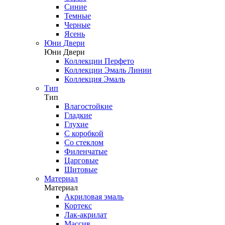
Синие
Темные
Черные
Ясень
Юни Двери
Юни Двери
Коллекции Перфето
Коллекции Эмаль Линии
Коллекция Эмаль
Тип
Тип
Влагостойкие
Гладкие
Глухие
С коробкой
Со стеклом
Филенчатые
Царговые
Щитовые
Материал
Материал
Акриловая эмаль
Кортекс
Лак-акрилат
Массив