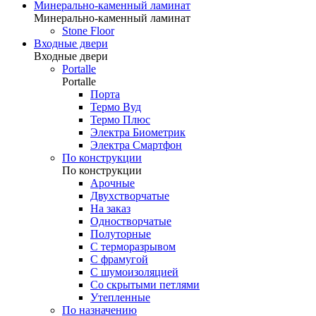
Минерально-каменный ламинат
Минерально-каменный ламинат
Stone Floor
Входные двери
Входные двери
Portalle
Portalle
Порта
Термо Вуд
Термо Плюс
Электра Биометрик
Электра Смартфон
По конструкции
По конструкции
Арочные
Двухстворчатые
На заказ
Одностворчатые
Полуторные
С терморазрывом
С фрамугой
С шумоизоляцией
Со скрытыми петлями
Утепленные
По назначению