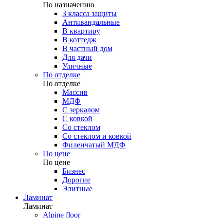
По назначению
3 класса защиты
Антивандальные
В квартиру
В коттедж
В частный дом
Для дачи
Уличные
По отделке
По отделке
Массив
МДФ
С зеркалом
С ковкой
Со стеклом
Со стеклом и ковкой
Филенчатый МДФ
По цене
По цене
Бизнес
Дорогие
Элитные
Ламинат
Ламинат
Alpine floor