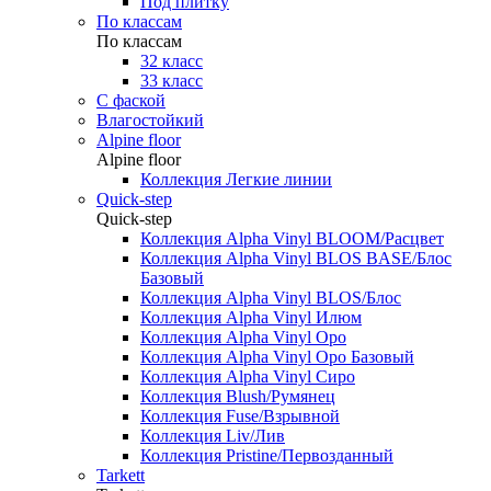
Под плитку
По классам
По классам
32 класс
33 класс
С фаской
Влагостойкий
Alpine floor
Alpine floor
Коллекция Легкие линии
Quick-step
Quick-step
Коллекция Alpha Vinyl BLOOM/Расцвет
Коллекция Alpha Vinyl BLOS BASE/Блос
Базовый
Коллекция Alpha Vinyl BLOS/Блос
Коллекция Alpha Vinyl Илюм
Коллекция Alpha Vinyl Оро
Коллекция Alpha Vinyl Оро Базовый
Коллекция Alpha Vinyl Сиро
Коллекция Blush/Румянец
Коллекция Fuse/Взрывной
Коллекция Liv/Лив
Коллекция Pristine/Первозданный
Tarkett