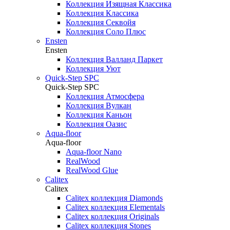
Коллекция Изящная Классика
Коллекция Классика
Коллекция Секвойя
Коллекция Соло Плюс
Ensten
Ensten
Коллекция Валланд Паркет
Коллекция Уют
Quick-Step SPC
Quick-Step SPC
Коллекция Атмосфера
Коллекция Вулкан
Коллекция Каньон
Коллекция Оазис
Aqua-floor
Aqua-floor
Aqua-floor Nano
RealWood
RealWood Glue
Calitex
Calitex
Calitex коллекция Diamonds
Calitex коллекция Elementals
Calitex коллекция Originals
Calitex коллекция Stones