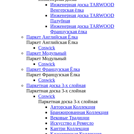
Инженерная доска TARWOOD
Венгерская ёлка
Инженерная доска TARWOOD
Палубная
Инженерная доска TARWOOD
Французская ёлка
Паркет Английская Ёлка
Паркет Английская Ёлка
Coswick
Паркет Модульный
Паркет Модульный
Coswick
Паркет Французская Ёлка
Паркет Французская Ёлка
Coswick
Паркетная доска 3-х слойная
Паркетная доска 3-х слойная
Coswick
Паркетная доска 3-х слойная
Авторская Коллекция
Бранжированная Коллекция
Вековые Традиции
Искусство и Ремесло
Кантри Коллекция
Классическая Коллекция