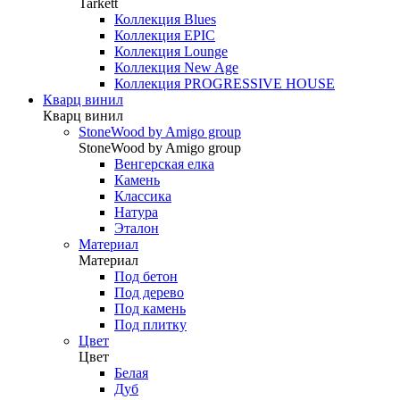
Tarkett
Коллекция Blues
Коллекция EPIC
Коллекция Lounge
Коллекция New Age
Коллекция PROGRESSIVE HOUSE
Кварц винил
Кварц винил
StoneWood by Amigo group
StoneWood by Amigo group
Венгерская елка
Камень
Классика
Натура
Эталон
Материал
Материал
Под бетон
Под дерево
Под камень
Под плитку
Цвет
Цвет
Белая
Дуб