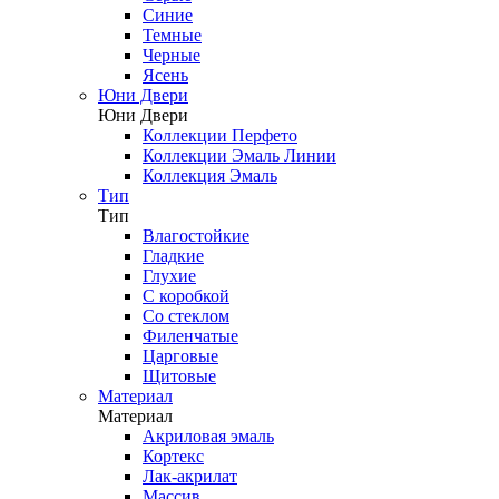
Синие
Темные
Черные
Ясень
Юни Двери
Юни Двери
Коллекции Перфето
Коллекции Эмаль Линии
Коллекция Эмаль
Тип
Тип
Влагостойкие
Гладкие
Глухие
С коробкой
Со стеклом
Филенчатые
Царговые
Щитовые
Материал
Материал
Акриловая эмаль
Кортекс
Лак-акрилат
Массив