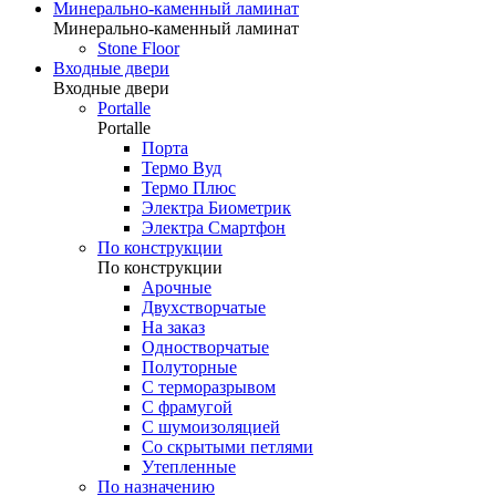
Минерально-каменный ламинат
Минерально-каменный ламинат
Stone Floor
Входные двери
Входные двери
Portalle
Portalle
Порта
Термо Вуд
Термо Плюс
Электра Биометрик
Электра Смартфон
По конструкции
По конструкции
Арочные
Двухстворчатые
На заказ
Одностворчатые
Полуторные
С терморазрывом
С фрамугой
С шумоизоляцией
Со скрытыми петлями
Утепленные
По назначению