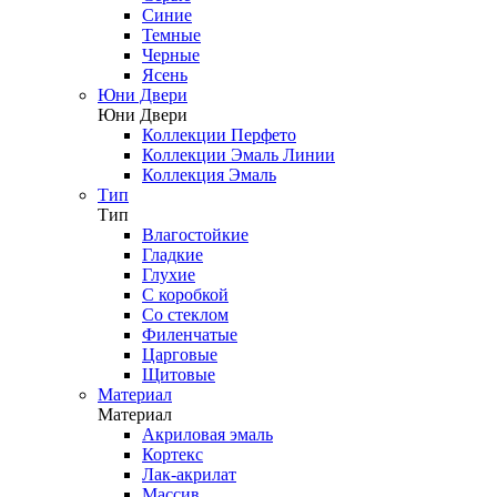
Синие
Темные
Черные
Ясень
Юни Двери
Юни Двери
Коллекции Перфето
Коллекции Эмаль Линии
Коллекция Эмаль
Тип
Тип
Влагостойкие
Гладкие
Глухие
С коробкой
Со стеклом
Филенчатые
Царговые
Щитовые
Материал
Материал
Акриловая эмаль
Кортекс
Лак-акрилат
Массив