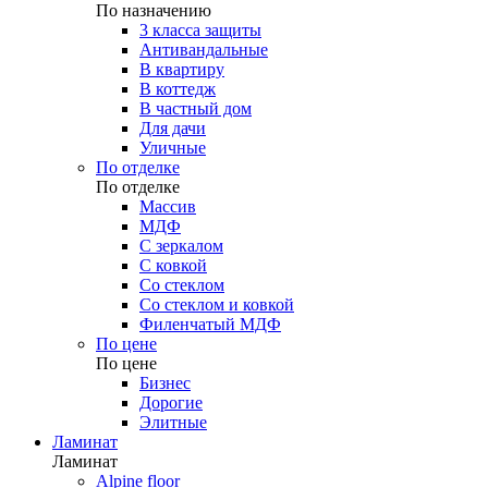
По назначению
3 класса защиты
Антивандальные
В квартиру
В коттедж
В частный дом
Для дачи
Уличные
По отделке
По отделке
Массив
МДФ
С зеркалом
С ковкой
Со стеклом
Со стеклом и ковкой
Филенчатый МДФ
По цене
По цене
Бизнес
Дорогие
Элитные
Ламинат
Ламинат
Alpine floor