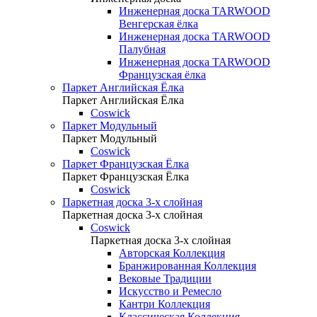
Инженерная доска TARWOOD
Венгерская ёлка
Инженерная доска TARWOOD
Палубная
Инженерная доска TARWOOD
Французская ёлка
Паркет Английская Ёлка
Паркет Английская Ёлка
Coswick
Паркет Модульный
Паркет Модульный
Coswick
Паркет Французская Ёлка
Паркет Французская Ёлка
Coswick
Паркетная доска 3-х слойная
Паркетная доска 3-х слойная
Coswick
Паркетная доска 3-х слойная
Авторская Коллекция
Бранжированная Коллекция
Вековые Традиции
Искусство и Ремесло
Кантри Коллекция
Классическая Коллекция