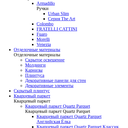
Armadillo
Ручки
Urban Slim
Серия The Art
Colombo
FRATELLI CATTINI
Fuaro
Morelli
Venezia
Отделочные материалы
Отделочные материалы
Скрытое освещение
Молдинги
Карнизы
Плинтуса
Декоративные панели для стен
Декоративные элементы
Скрытый плинтус
Кварцевый паркет
Кварцевый паркет
Кварцевый паркет Quartz Parquet
Кварцевый паркет Quartz Parquet
Кварцевый паркет Quartz Parquet
Английская Ёлка
Кварцевый паркет Quartz Parquet Классик