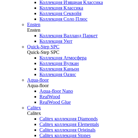
Коллекция Изящная Классика
Коллекция Классика
Коллекция Секвойя
Коллекция Соло Плюс
Ensten
Ensten
Коллекция Валланд Паркет
Коллекция Уют
Quick-Step SPC
Quick-Step SPC
Коллекция Атмосфера
Коллекция Вулкан
Коллекция Каньон
Коллекция Оазис
Aqua-floor
Aqua-floor
Aqua-floor Nano
RealWood
RealWood Glue
Calitex
Calitex
Calitex коллекция Diamonds
Calitex коллекция Elementals
Calitex коллекция Originals
Calitex коллекция Stones