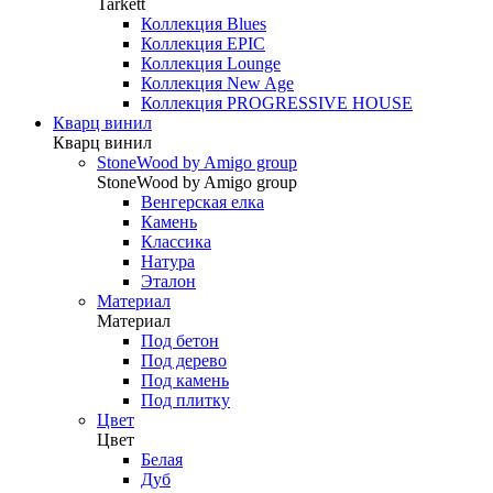
Tarkett
Коллекция Blues
Коллекция EPIC
Коллекция Lounge
Коллекция New Age
Коллекция PROGRESSIVE HOUSE
Кварц винил
Кварц винил
StoneWood by Amigo group
StoneWood by Amigo group
Венгерская елка
Камень
Классика
Натура
Эталон
Материал
Материал
Под бетон
Под дерево
Под камень
Под плитку
Цвет
Цвет
Белая
Дуб