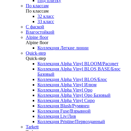
Под плитку
По классам
По классам
32 класс
33 класс
С фаской
Влагостойкий
Alpine floor
Alpine floor
Коллекция Легкие линии
Quick-step
Quick-step
Коллекция Alpha Vinyl BLOOM/Расцвет
Коллекция Alpha Vinyl BLOS BASE/Блос
Базовый
Коллекция Alpha Vinyl BLOS/Блос
Коллекция Alpha Vinyl Илюм
Коллекция Alpha Vinyl Оро
Коллекция Alpha Vinyl Оро Базовый
Коллекция Alpha Vinyl Сиро
Коллекция Blush/Румянец
Коллекция Fuse/Взрывной
Коллекция Liv/Лив
Коллекция Pristine/Первозданный
Tarkett