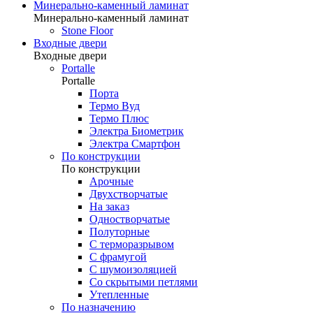
Минерально-каменный ламинат
Минерально-каменный ламинат
Stone Floor
Входные двери
Входные двери
Portalle
Portalle
Порта
Термо Вуд
Термо Плюс
Электра Биометрик
Электра Смартфон
По конструкции
По конструкции
Арочные
Двухстворчатые
На заказ
Одностворчатые
Полуторные
С терморазрывом
С фрамугой
С шумоизоляцией
Со скрытыми петлями
Утепленные
По назначению