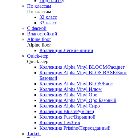
Под плитку
По классам
По классам
32 класс
33 класс
С фаской
Влагостойкий
Alpine floor
Alpine floor
Коллекция Легкие линии
Quick-step
Quick-step
Коллекция Alpha Vinyl BLOOM/Расцвет
Коллекция Alpha Vinyl BLOS BASE/Блос
Базовый
Коллекция Alpha Vinyl BLOS/Блос
Коллекция Alpha Vinyl Илюм
Коллекция Alpha Vinyl Оро
Коллекция Alpha Vinyl Оро Базовый
Коллекция Alpha Vinyl Сиро
Коллекция Blush/Румянец
Коллекция Fuse/Взрывной
Коллекция Liv/Лив
Коллекция Pristine/Первозданный
Tarkett