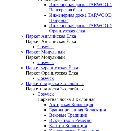
Инженерная доска TARWOOD
Венгерская ёлка
Инженерная доска TARWOOD
Палубная
Инженерная доска TARWOOD
Французская ёлка
Паркет Английская Ёлка
Паркет Английская Ёлка
Coswick
Паркет Модульный
Паркет Модульный
Coswick
Паркет Французская Ёлка
Паркет Французская Ёлка
Coswick
Паркетная доска 3-х слойная
Паркетная доска 3-х слойная
Coswick
Паркетная доска 3-х слойная
Авторская Коллекция
Бранжированная Коллекция
Вековые Традиции
Искусство и Ремесло
Кантри Коллекция
Классическая Коллекция