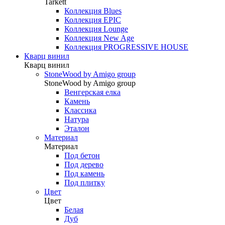
Tarkett
Коллекция Blues
Коллекция EPIC
Коллекция Lounge
Коллекция New Age
Коллекция PROGRESSIVE HOUSE
Кварц винил
Кварц винил
StoneWood by Amigo group
StoneWood by Amigo group
Венгерская елка
Камень
Классика
Натура
Эталон
Материал
Материал
Под бетон
Под дерево
Под камень
Под плитку
Цвет
Цвет
Белая
Дуб