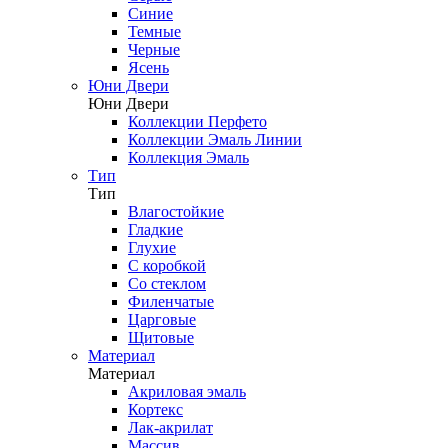
Синие
Темные
Черные
Ясень
Юни Двери
Юни Двери
Коллекции Перфето
Коллекции Эмаль Линии
Коллекция Эмаль
Тип
Тип
Влагостойкие
Гладкие
Глухие
С коробкой
Со стеклом
Филенчатые
Царговые
Щитовые
Материал
Материал
Акриловая эмаль
Кортекс
Лак-акрилат
Массив