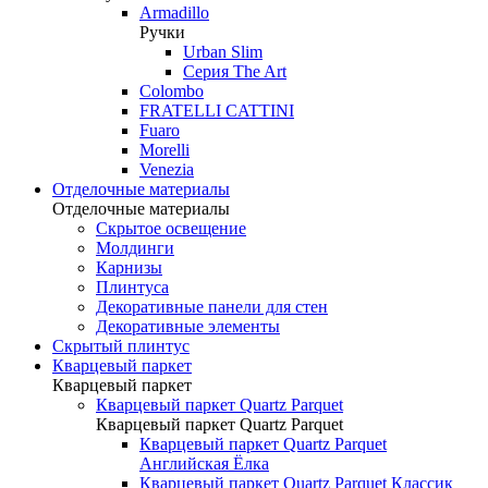
Armadillo
Ручки
Urban Slim
Серия The Art
Colombo
FRATELLI CATTINI
Fuaro
Morelli
Venezia
Отделочные материалы
Отделочные материалы
Скрытое освещение
Молдинги
Карнизы
Плинтуса
Декоративные панели для стен
Декоративные элементы
Скрытый плинтус
Кварцевый паркет
Кварцевый паркет
Кварцевый паркет Quartz Parquet
Кварцевый паркет Quartz Parquet
Кварцевый паркет Quartz Parquet
Английская Ёлка
Кварцевый паркет Quartz Parquet Классик