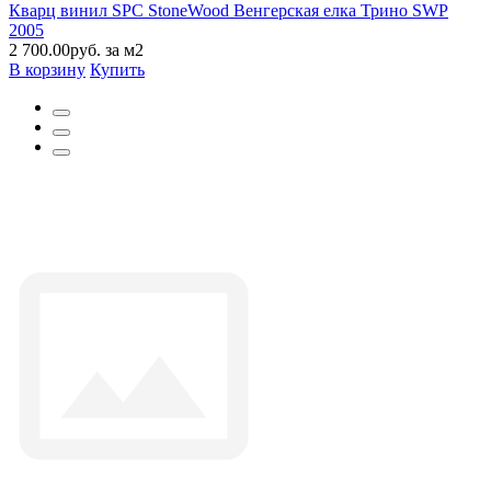
Кварц винил SPC StoneWood Венгерская елка Трино SWP
2005
2 700.00руб. за м2
В корзину
Купить