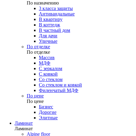
По назначению
3 класса защиты
Антивандальные
В квартиру
В коттедж
В частный дом
Для дачи
Уличные
По отделке
По отделке
Массив
МДФ
С зеркалом
С ковкой
Со стеклом
Со стеклом и ковкой
Филенчатый МДФ
По цене
По цене
Бизнес
Дорогие
Элитные
Ламинат
Ламинат
Alpine floor