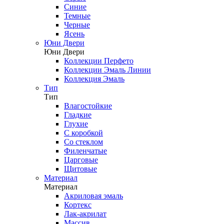
Синие
Темные
Черные
Ясень
Юни Двери
Юни Двери
Коллекции Перфето
Коллекции Эмаль Линии
Коллекция Эмаль
Тип
Тип
Влагостойкие
Гладкие
Глухие
С коробкой
Со стеклом
Филенчатые
Царговые
Щитовые
Материал
Материал
Акриловая эмаль
Кортекс
Лак-акрилат
Массив