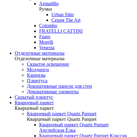
Armadillo
Ручки
Urban Slim
Серия The Art
Colombo
FRATELLI CATTINI
Fuaro
Morelli
Venezia
Отделочные материалы
Отделочные материалы
Скрытое освещение
Молдинги
Карнизы
Плинтуса
Декоративные панели для стен
Декоративные элементы
Скрытый плинтус
Кварцевый паркет
Кварцевый паркет
Кварцевый паркет Quartz Parquet
Кварцевый паркет Quartz Parquet
Кварцевый паркет Quartz Parquet
Английская Ёлка
Кварцевый паркет Quartz Parquet Классик