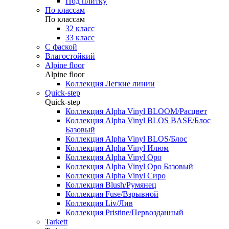
Под плитку
По классам
По классам
32 класс
33 класс
С фаской
Влагостойкий
Alpine floor
Alpine floor
Коллекция Легкие линии
Quick-step
Quick-step
Коллекция Alpha Vinyl BLOOM/Расцвет
Коллекция Alpha Vinyl BLOS BASE/Блос
Базовый
Коллекция Alpha Vinyl BLOS/Блос
Коллекция Alpha Vinyl Илюм
Коллекция Alpha Vinyl Оро
Коллекция Alpha Vinyl Оро Базовый
Коллекция Alpha Vinyl Сиро
Коллекция Blush/Румянец
Коллекция Fuse/Взрывной
Коллекция Liv/Лив
Коллекция Pristine/Первозданный
Tarkett