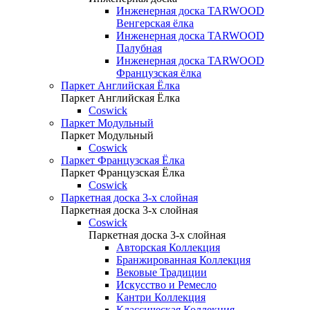
Инженерная доска TARWOOD
Венгерская ёлка
Инженерная доска TARWOOD
Палубная
Инженерная доска TARWOOD
Французская ёлка
Паркет Английская Ёлка
Паркет Английская Ёлка
Coswick
Паркет Модульный
Паркет Модульный
Coswick
Паркет Французская Ёлка
Паркет Французская Ёлка
Coswick
Паркетная доска 3-х слойная
Паркетная доска 3-х слойная
Coswick
Паркетная доска 3-х слойная
Авторская Коллекция
Бранжированная Коллекция
Вековые Традиции
Искусство и Ремесло
Кантри Коллекция
Классическая Коллекция