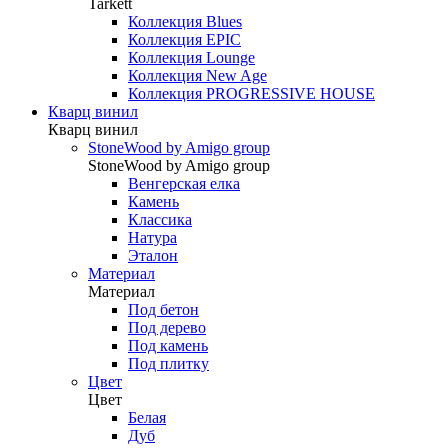
Tarkett
Коллекция Blues
Коллекция EPIC
Коллекция Lounge
Коллекция New Age
Коллекция PROGRESSIVE HOUSE
Кварц винил
Кварц винил
StoneWood by Amigo group
StoneWood by Amigo group
Венгерская елка
Камень
Классика
Натура
Эталон
Материал
Материал
Под бетон
Под дерево
Под камень
Под плитку
Цвет
Цвет
Белая
Дуб