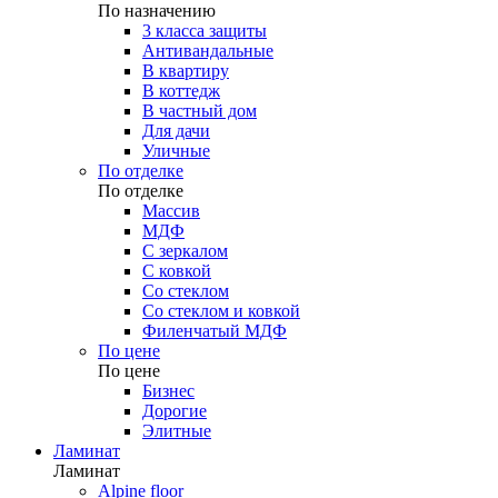
По назначению
3 класса защиты
Антивандальные
В квартиру
В коттедж
В частный дом
Для дачи
Уличные
По отделке
По отделке
Массив
МДФ
С зеркалом
С ковкой
Со стеклом
Со стеклом и ковкой
Филенчатый МДФ
По цене
По цене
Бизнес
Дорогие
Элитные
Ламинат
Ламинат
Alpine floor