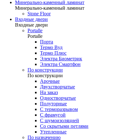
Минерально-каменный ламинат
Минерально-каменный ламинат
Stone Floor
Входные двери
Входные двери
Portalle
Portalle
Порта
Термо Вуд
Термо Плюс
Электра Биометрик
Электра Смартфон
По конструкции
По конструкции
Арочные
Двухстворчатые
На заказ
Одностворчатые
Полуторные
С терморазрывом
С фрамугой
С шумоизоляцией
Со скрытыми петлями
Утепленные
По назначению