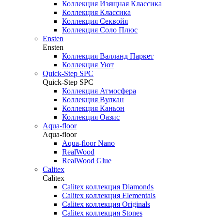
Коллекция Изящная Классика
Коллекция Классика
Коллекция Секвойя
Коллекция Соло Плюс
Ensten
Ensten
Коллекция Валланд Паркет
Коллекция Уют
Quick-Step SPC
Quick-Step SPC
Коллекция Атмосфера
Коллекция Вулкан
Коллекция Каньон
Коллекция Оазис
Aqua-floor
Aqua-floor
Aqua-floor Nano
RealWood
RealWood Glue
Calitex
Calitex
Calitex коллекция Diamonds
Calitex коллекция Elementals
Calitex коллекция Originals
Calitex коллекция Stones